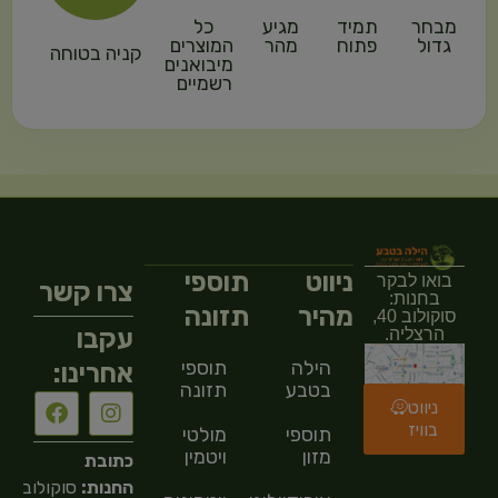
מבחר
תמיד
מגיע
כל
גדול
פתוח
מהר
המוצרים
קניה בטוחה
מיבואנים
רשמיים
ניווט
תוספי
בואו לבקר
צרו קשר
בחנות:
מהיר
תזונה
סוקולוב 40,
עקבו
הרצליה.
הילה
תוספי
אחרינו:
בטבע
תזונה
ניווט
בוויז
תוספי
מולטי
מזון
ויטמין
כתובת
החנות:
סוקולוב