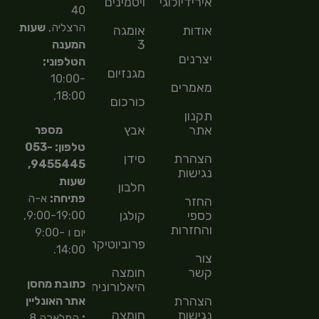
אירידיולוגיה
ויטמינים
40
הרצליה,
שעות
אודות
אומגה
3
המענה
יצרנים
הטלפוני:
מגנזיום
10:00-
מאמרים
18:00,
כורכום
תקנון
אתר
אבץ
מספר
טלפון: 053-
הצהרת
סידן
9455445,
נגישות
שעות
חלבון
פתיחה:
א-ה
החזר
כספי
קולגן
9:00-19:00,
והחזרות
יום ו 9:00-
פרוביוטיקה
14:00.
צור
קשר
חומצה
כתובת מחסן
היאלורונית
הצהרת
אתר האונליין
נגישות
חומצה
:
המלאכה 8