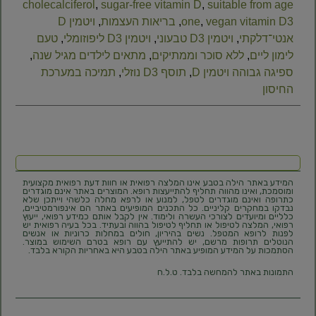
cholecalciferol
,
sugar‑free vitamin D
,
suitable from age
vegan vitamin D3
,
one
,
בריאות העצמות
,
ויטמין D
אנטי־דלקתי
,
ויטמין D3 טבעוני
,
ויטמין D3 ליפוזומלי
,
טעם
לימון ליים
,
ללא סוכר וממתיקים
,
מתאים לילדים מגיל שנה
,
ספיגה גבוהה ויטמין D
,
תוסף D3 נוזלי
,
תמיכה במערכת
החיסון
המידע באתר הילה בטבע אינו המלצה רפואית או חוות דעת רפואית מקצועית
ומוסמכת, ואינו מהווה תחליף להתייעצות רופא. המוצרים באתר אינם מוגדרים
כתרופה ואינם מוגדרים לטפל, למנוע או לרפא מחלה כלשהי וייתכן שלא
נבדקו במחקרים קליניים. כל התכנים המופיעים באתר הם אינפורמטיביים,
כלליים ומיועדים לצורכי העשרה ולימוד. אין לקבל אותם כמידע רפואי, ייעוץ
רפואי, המלצה לטיפול או תחליף לטיפול בהווה ובעתיד. בכל בעיה רפואית יש
לפנות לרופא המטפל. נשים בהיריון, חולים במחלות כרוניות או אנשים
הנוטלים תרופות מרשם, יש להתייעץ עם רופא בטרם השימוש במוצר.
הסתמכות על המידע המופיע באתר הילה בטבע היא באחריות הקורא בלבד.
התמונות באתר להמחשה בלבד. ט.ל.ח