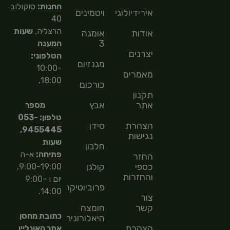
החנות:
סוקולוב
אירידיולוגיה
ויטמינים
40
הרצליה,
שעות
אודות
אומגה
3
המענה
יצרנים
הטלפוני:
מגנזיום
10:00-
מאמרים
18:00,
כורכום
תקנון
אתר
אבץ
מספר
טלפון: 053-
הצהרת
סידן
9455445,
נגישות
שעות
חלבון
פתיחה:
א-ה
החזר
כספי
קולגן
9:00-19:00,
והחזרות
יום ו 9:00-
פרוביוטיקה
14:00.
צור
קשר
חומצה
כתובת מחסן
היאלורונית
הצהרת
אתר האונליין