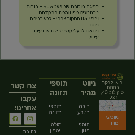
ספיגה ביולוגית של מעל 90% – בזכות
טכנולוגיה ליפוזומלית מתקדמת.
ויטמין D3 ממקור צמחי – ללא רכיבים
מהחי.
מתאים לבעלי קשיי ספיגה או בעיות
עיכול
ניווט
תוספי
בואו לבקר
צרו קשר
בחנות:
מהיר
תזונה
סוקולוב 40,
עקבו
הרצליה.
הילה
תוספי
אחרינו:
בטבע
תזונה
ניווט
בוויז
תוספי
מולטי
מזון
ויטמין
כתובת