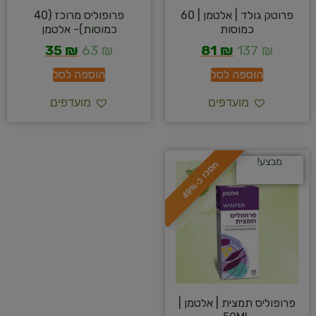
פרוטק גולד | אלטמן | 60
פרופוליס מרוכז (40
כמוסות
כמוסות)- אלטמן
35
₪
63
₪
81
₪
137
₪
הוספה לסל
הוספה לסל
מועדפים
מועדפים
מבצע!
ח
%
ס
כ
ו
כ
-
4
9
פרופוליס תמצית | אלטמן |