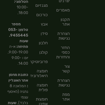
יצרנים
הטלפוני:
מגנזיום
10:00-
מאמרים
18:00,
כורכום
תקנון
אתר
אבץ
מספר
טלפון: 053-
הצהרת
סידן
9455445,
נגישות
שעות
חלבון
פתיחה:
א-ה
החזר
כספי
קולגן
9:00-19:00,
והחזרות
יום ו 9:00-
פרוביוטיקה
14:00.
צור
קשר
חומצה
כתובת מחסן
היאלורונית
הצהרת
אתר האונליין
נגישות
חומצה
:
המלאכה 8
פולית
נתניה (לאיסוף
מפת
עצמי
אתר
חומצות
בלבד),
שעות
אמינו