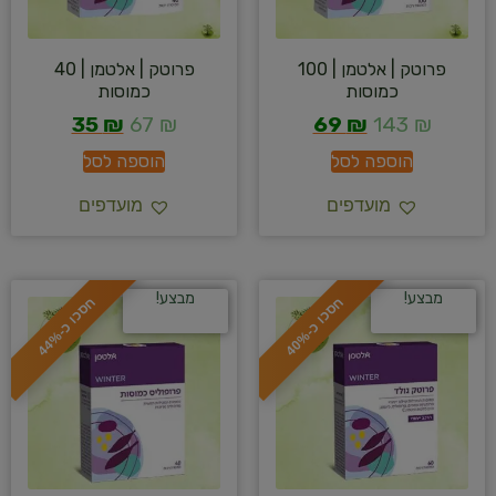
פרוטק | אלטמן | 100
פרוטק | אלטמן | 40
כמוסות
כמוסות
35
₪
67
₪
69
₪
143
₪
הוספה לסל
הוספה לסל
מועדפים
מועדפים
מבצע!
מבצע!
ח
%
ח
%
ס
כ
ו
כ
-
4
0
ס
כ
ו
כ
-
4
4