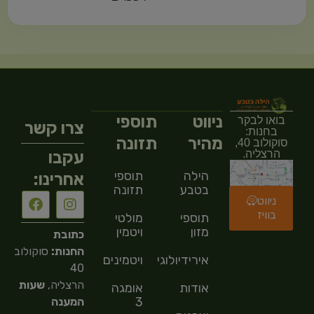
ניווט
תוספי
בואו לבקר
צרו קשר
בחנות:
מהיר
תזונה
סוקולוב 40,
עקבו
הרצליה.
הילה
תוספי
אחרינו:
בטבע
תזונה
ניווט
בוויז
תוספי
מולטי
מזון
ויטמין
כתובת
החנות:
סוקולוב
אירידיולוגיה
ויטמינים
40
הרצליה,
שעות
אודות
אומגה
3
המענה