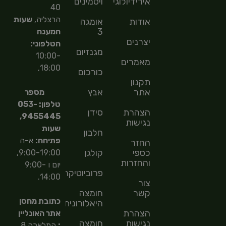
אירידיולוגיה
ויטמינים
40
הרצליה,
שעות
אודות
אומגה
3
המענה
יצרנים
הטלפוני:
מגנזיום
10:00-
מאמרים
18:00,
כורכום
תקנון
אתר
אבץ
מספר
טלפון: 053-
הצהרת
סידן
9455445,
נגישות
שעות
חלבון
פתיחה:
א-ה
החזר
כספי
קולגן
9:00-19:00,
והחזרות
יום ו 9:00-
פרוביוטיקה
14:00.
צור
קשר
חומצה
כתובת מחסן
היאלורונית
הצהרת
אתר האונליין
נגישות
חומצה
:
המלאכה 8