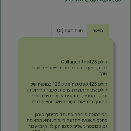
התמונות באתר להמחשה בלבד. ט.ל.ח
תיאור
חוות דעת (0)
תיאור
קולגן Collagen the123
נבדק במעבדה בכל סדרת ייצור – לשקט
שלך.
קולגן 123 קפסולות מכיל 123 כמוסות של
קולגן איכותי תוצרת צרפת, שעבר הידרוליזה
ונחקר קלינית, בתוספת אבץ – מינרל חיוני
התומך בבריאות העור, השיער והציפורניים.
הפורמולה פותחה במיוחד לתיסוף קולגן
כחלק משגרת התזונה היומית, והיא מתאימה
גם כבוסטר משלים למינון הקולגן היומי עבור