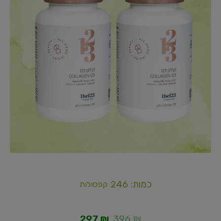
כמות: 246
קפסולות
297
₪
396
₪