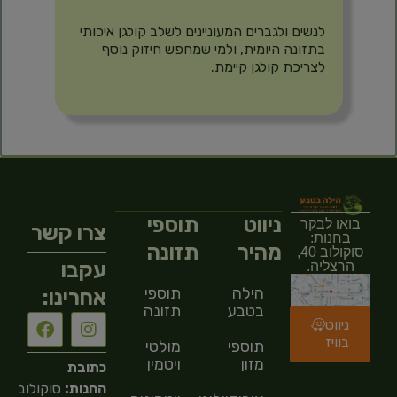
לנשים ולגברים המעוניינים לשלב קולגן איכותי
בתזונה היומית, ולמי שמחפש חיזוק נוסף
לצריכת קולגן קיימת.
ניווט
תוספי
בואו לבקר
צרו קשר
בחנות:
מהיר
תזונה
סוקולוב 40,
עקבו
הרצליה.
הילה
תוספי
אחרינו:
בטבע
תזונה
ניווט
בוויז
תוספי
מולטי
מזון
ויטמין
כתובת
החנות:
סוקולוב