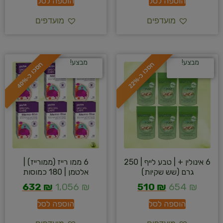
הוספה לסל
הוספה לסל
מועדפים
מועדפים
מבצע!
מבצע!
ח
%
ח
%
ס
כ
ו
כ
-
2
2
ס
כ
ו
כ
-
4
0
6 אינולין + | טבע לייף | 250
6 ממו רייז (ממורייז) |
גרם (שש שקיות)
אלטמן | 180 כמוסות
632
₪
1,056
₪
510
₪
654
₪
הוספה לסל
הוספה לסל