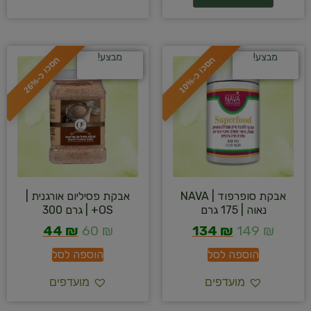
מבצע!
מבצע!
ח
%
ח
%
ס
כ
ו
כ
-
1
0
ס
כ
ו
כ
-
2
6
אבקת סופרפוד | NAVA
אבקת פסיליום אורגנית |
נאוה | 175 גרם
OS+ | גרם 300
44
₪
60
₪
134
₪
149
₪
הוספה לסל
הוספה לסל
מועדפים
מועדפים