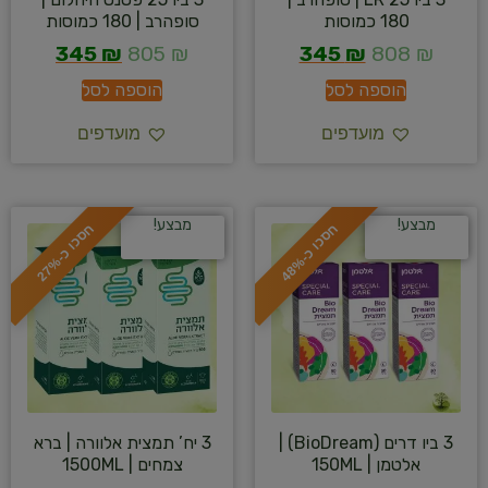
180 כמוסות
סופהרב | 180 כמוסות
345
₪
805
₪
345
₪
808
₪
הוספה לסל
הוספה לסל
מועדפים
מועדפים
מבצע!
מבצע!
ח
%
ח
%
ס
כ
ו
כ
-
4
8
ס
כ
ו
כ
-
2
7
3 ביו דרים (BioDream) |
3 יח’ תמצית אלוורה | ברא
אלטמן | 150ML
צמחים | 1500ML