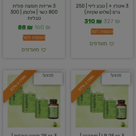
3 אינולין + | טבע לייף | 250
3 אריזות חומצה פולית
גרם (שלוש שקיות)
800 כשר | אלטמן | 300
טבליות
310
₪
327
₪
88
₪
160
₪
הוספה לסל
הוספה לסל
מועדפים
מועדפים
מבצע!
מבצע!
ח
%
ח
%
ס
כ
ו
כ
-
5
7
ס
כ
ו
כ
-
5
7
3 ביו 25 LR | סופהרב |
3 ביו 25 פטנט היהלום |