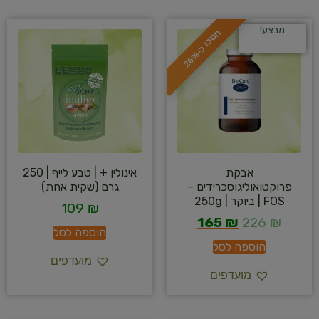
מבצע!
ח
%
ס
כ
ו
כ
-
2
6
אבקת
אינולין + | טבע לייף | 250
פרוקטואוליגוסכרידים –
גרם (שקית אחת)
FOS | ביוקר | 250g
109
₪
165
₪
226
₪
הוספה לסל
הוספה לסל
מועדפים
מועדפים