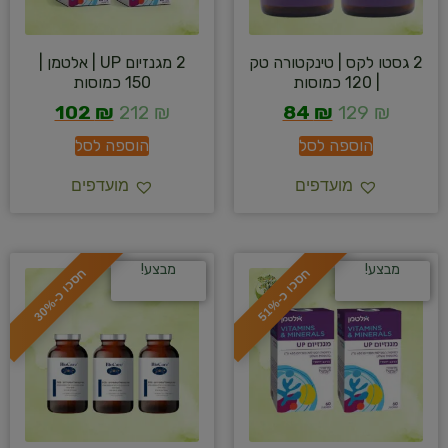
2 גסטו לקס | טינקטורה טק
2 מגנזיום UP | אלטמן |
| 120 כמוסות
150 כמוסות
102
₪
212
₪
84
₪
129
₪
הוספה לסל
הוספה לסל
מועדפים
מועדפים
מבצע!
מבצע!
ח
%
ח
%
ס
כ
ו
כ
-
5
1
ס
כ
ו
כ
-
3
0