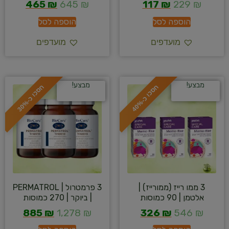
465
₪
645
₪
117
₪
229
₪
הוספה לסל
הוספה לסל
מועדפים
מועדפים
מבצע!
מבצע!
ח
%
ח
%
ס
כ
ו
כ
-
4
0
ס
כ
ו
כ
-
3
0
3 ממו רייז (ממורייז) |
3 פרמטרול | PERMATROL
אלטמן | 90 כמוסות
| ביוקר | 270 כמוסות
885
₪
1,278
₪
326
₪
546
₪