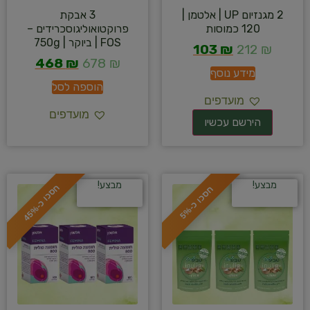
2 מגנזיום UP | אלטמן |
3 אבקת
120 כמוסות
פרוקטואוליגוסכרידים –
FOS | ביוקר | 750g
103
₪
212
₪
468
₪
678
₪
מידע נוסף
הוספה לסל
מועדפים
מועדפים
מבצע!
מבצע!
ח
%
ח
%
ס
כ
ו
כ
-
4
5
ס
כ
ו
כ
-
5