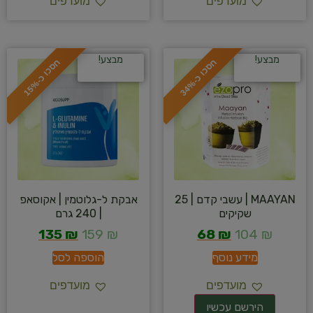
מועדפים
מועדפים
מבצע!
מבצע!
ח
%
ח
%
ס
כ
ו
כ
-
3
4
ס
כ
ו
כ
-
1
5
MAAYAN | עשבי קדם | 25
אבקת ל-גלוטמין | אקוסאפ
שקיקים
| 240 גרם
135
₪
159
₪
68
₪
104
₪
מידע נוסף
הוספה לסל
מועדפים
מועדפים