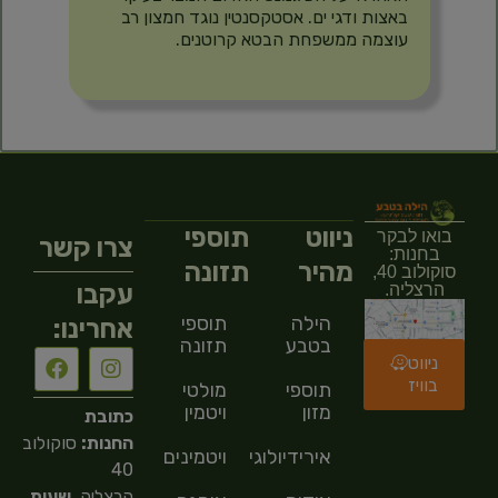
באצות ודגי ים. אסטקסנטין נוגד חמצון רב
עוצמה ממשפחת הבטא קרוטנים.
ניווט
תוספי
בואו לבקר
צרו קשר
בחנות:
מהיר
תזונה
סוקולוב 40,
עקבו
הרצליה.
הילה
תוספי
אחרינו:
בטבע
תזונה
ניווט
בוויז
תוספי
מולטי
מזון
ויטמין
כתובת
החנות:
סוקולוב
אירידיולוגיה
ויטמינים
40
הרצליה,
שעות