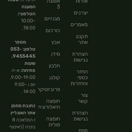
אודות
אומגה
3
המענה
יצרנים
הטלפוני:
מגנזיום
10:00-
מאמרים
18:00,
כורכום
תקנון
אתר
אבץ
מספר
טלפון: 053-
הצהרת
סידן
9455445,
נגישות
שעות
חלבון
פתיחה:
א-ה
החזר
כספי
קולגן
9:00-19:00,
והחזרות
יום ו 9:00-
פרוביוטיקה
14:00.
צור
קשר
חומצה
כתובת מחסן
היאלורונית
הצהרת
אתר האונליין
נגישות
חומצה
:
המלאכה 8
פולית
נתניה (לאיסוף
מפת