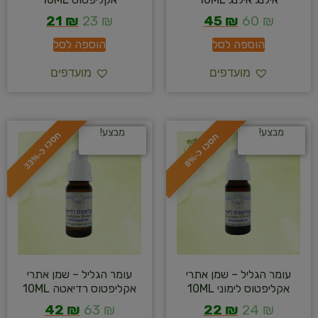
21
₪
23
₪
45
₪
60
₪
הוספה לסל
הוספה לסל
מועדפים
מועדפים
מבצע!
מבצע!
ח
%
ח
%
ס
כ
ו
כ
-
3
3
ס
כ
ו
כ
-
8
עומר הגליל – שמן אתרי
עומר הגליל – שמן אתרי
אקליפטוס לימוני 10ML
אקליפטוס רדיאטה 10ML
42
₪
63
₪
22
₪
24
₪