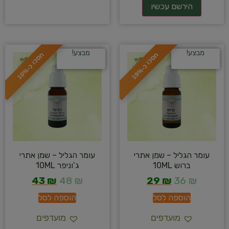
מבצע!
מבצע!
ח
%
ח
%
ס
כ
ו
כ
-
1
9
ס
כ
ו
כ
-
1
0
עומר הגליל – שמן אתרי
עומר הגליל – שמן אתרי
ברוש 10ML
ג’וניפר 10ML
43
₪
48
₪
29
₪
36
₪
הוספה לסל
הוספה לסל
מועדפים
מועדפים