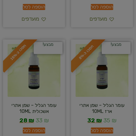
הוספה לסל
הוספה לסל
מועדפים
מועדפים
מבצע!
מבצע!
ח
%
ח
%
ס
כ
ו
כ
-
1
5
ס
כ
ו
כ
-
8
עומר הגליל – שמן אתרי
עומר הגליל – שמן אתרי
ארז 10ML
אשכולית 10ML
28
₪
33
₪
32
₪
35
₪
הוספה לסל
הוספה לסל