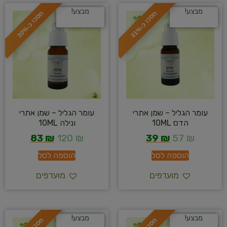
מבצע!
מבצע!
ח
%
ח
%
ס
כ
ו
כ
-
3
1
ס
כ
ו
כ
-
3
0
עומר הגליל – שמן אתרי
עומר הגליל – שמן אתרי
הדס 10ML
ונילה 10ML
83
₪
120
₪
39
₪
57
₪
הוספה לסל
הוספה לסל
מועדפים
מועדפים
מבצע!
מבצע!
ח
%
ח
%