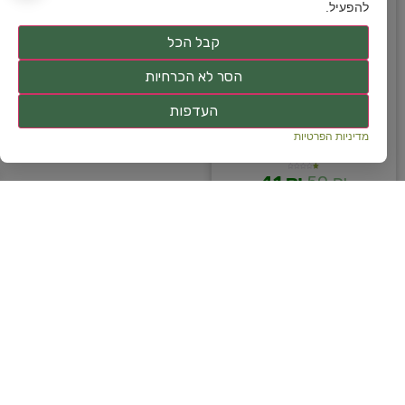
להפעיל.
קבל הכל
הסר לא הכרחיות
העדפות
עומר הגליל – שמן זרעי
מדיניות הפרטיות
ענבים 500ML
41
₪
50
₪
דורג
1.00
מתוך
5
הוספה לסל
מועדפים