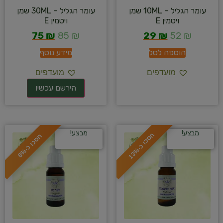
עומר הגליל – 10ML שמן
עומר הגליל – 30ML שמן
ויטמין E
ויטמין E
75
₪
85
₪
29
₪
52
₪
הוספה לסל
מידע נוסף
מועדפים
מועדפים
מבצע!
מבצע!
ח
%
ח
%
ס
כ
ו
כ
-
1
3
ס
כ
ו
כ
-
8