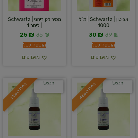
אציטון | Schwartz | מ”ל
מסיר לק ריחני | Schwartz
1000
| ליטר 1
25
₪
35
₪
30
₪
39
₪
הוספה לסל
הוספה לסל
מועדפים
מועדפים
מבצע!
מבצע!
ח
%
ח
%
ס
כ
ו
כ
-
4
4
ס
כ
ו
כ
-
1
1