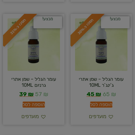
מבצע!
מבצע!
ח
%
ח
%
ס
כ
ו
כ
-
3
0
ס
כ
ו
כ
-
3
1
עומר הגליל – שמן אתרי
עומר הגליל – שמן אתרי
ג’ינג’ר 10ML
גרניום 10ML
39
₪
57
₪
45
₪
65
₪
הוספה לסל
הוספה לסל
מועדפים
מועדפים