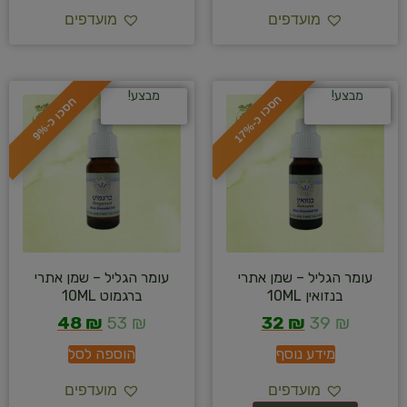
מועדפים
מועדפים
מבצע!
מבצע!
ח
%
ח
%
ס
כ
ו
כ
-
1
7
ס
כ
ו
כ
-
9
עומר הגליל – שמן אתרי
עומר הגליל – שמן אתרי
בנזואין 10ML
ברגמוט 10ML
48
₪
53
₪
32
₪
39
₪
מידע נוסף
הוספה לסל
מועדפים
מועדפים