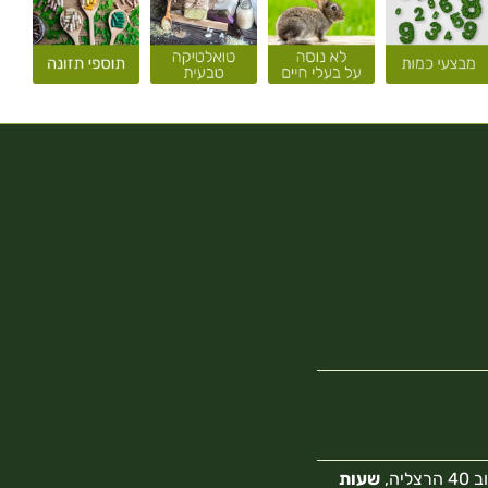
צליה,
שעות