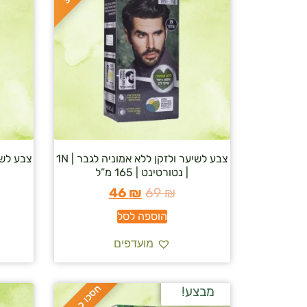
צבע לשיער ולזקן ללא אמוניה לגבר | 1N
| נטורטינט | 165 מ”ל
46
₪
69
₪
הוספה לסל
מועדפים
ח
%
מבצע!