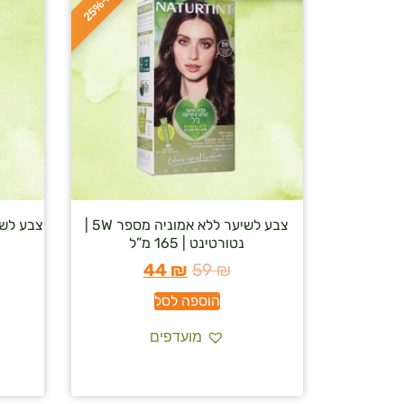
ס
כ
ו
כ
-
2
5
צבע לשיער ללא אמוניה מספר 5W |
צבע לשי
נטורטינט | 165 מ”ל
44
₪
59
₪
הוספה לסל
מועדפים