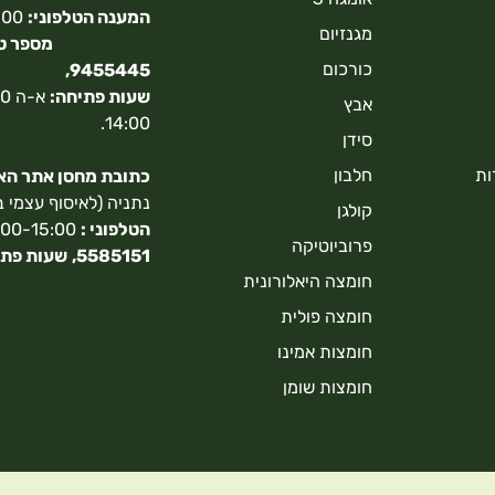
המענה הטלפוני:
מגנזיום
כורכום
9455445,
שעות פתיחה:
אבץ
14:00.
סידן
ות
חלבון
כתובת מחסן אתר האונ
נתניה (לאיסוף עצמי 
קולגן
הטלפוני :
9:00-15:00,
פרוביוטיקה
5585151,
שעות פתי
חומצה היאלורונית
חומצה פולית
חומצות אמינו
חומצות שומן