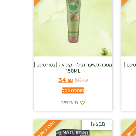
ינט |
מסכה לשיער רגיל – קינואה | נטורטינט |
150ML
34
₪
50
₪
הוספה לסל
מועדפים
ח
%
מבצע!
ס
כ
ו
כ
-
3
3
ס
כ
ו
כ
-
3
3