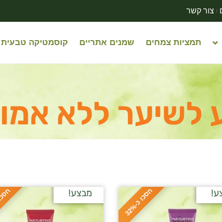
צור קשר
תמציות צמחים
שמנים אתריים
קוסמטיקה טבעית
 לשיער ללא אמונ
ח
%
ח
%
ע!
מבצע!
ס
כ
ו
כ
-
3
2