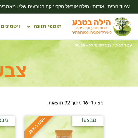
עמוד הבית
אודות
הילה אוראל הקליניקה הטבעית שלי
מאמרים
תוספי תזונה
ויטמינים
עמוד הבית
/ צבע לשיער ללא אמוניה
צבע
מציג 1–16 מתוך 92 תוצאות
ח
%
מבצע!
מבצ
ס
כ
ו
כ
-
3
2