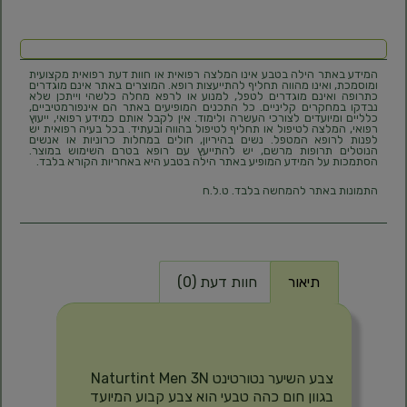
המידע באתר הילה בטבע אינו המלצה רפואית או חוות דעת רפואית מקצועית
ומוסמכת, ואינו מהווה תחליף להתייעצות רופא. המוצרים באתר אינם מוגדרים
כתרופה ואינם מוגדרים לטפל, למנוע או לרפא מחלה כלשהי וייתכן שלא
נבדקו במחקרים קליניים. כל התכנים המופיעים באתר הם אינפורמטיביים,
כלליים ומיועדים לצורכי העשרה ולימוד. אין לקבל אותם כמידע רפואי, ייעוץ
רפואי, המלצה לטיפול או תחליף לטיפול בהווה ובעתיד. בכל בעיה רפואית יש
לפנות לרופא המטפל. נשים בהיריון, חולים במחלות כרוניות או אנשים
הנוטלים תרופות מרשם, יש להתייעץ עם רופא בטרם השימוש במוצר.
הסתמכות על המידע המופיע באתר הילה בטבע היא באחריות הקורא בלבד.
התמונות באתר להמחשה בלבד. ט.ל.ח
תיאור
חוות דעת (0)
תיאור
צבע השיער נטורטינט Naturtint Men 3N
בגוון חום כהה טבעי הוא צבע קבוע המיועד