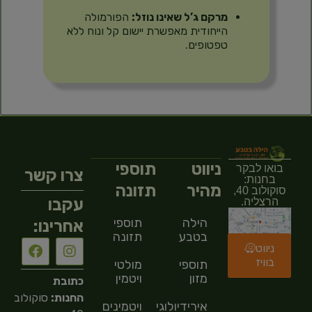
מרקם ג’ל שאינו נוזל:
הפורמולה
הייחודית מאפשרת יישום קל ונוח ללא
טפטופים.
ניווט
תוספי
בואו לבקר
צרו קשר
בחנות:
מהיר
תזונה
סוקולוב 40,
עקבו
הרצליה.
הילה
תוספי
אחרינו:
בטבע
תזונה
ניווט
בוויז
תוספי
מולטי
מזון
ויטמין
כתובת
החנות:
סוקולוב
אירידיולוגיה
ויטמינים