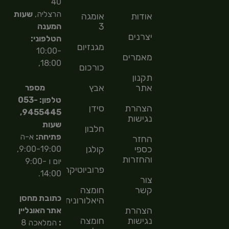
40
הרצליה,
שעות
אודות
אומגה
3
המענה
יצרנים
הטלפוני:
מגנזיום
10:00-
מאמרים
18:00,
כורכום
תקנון
אתר
אבץ
מספר
טלפון: 053-
הצהרת
סידן
9455445,
נגישות
שעות
חלבון
פתיחה:
א-ה
החזר
כספי
קולגן
9:00-19:00,
והחזרות
יום ו 9:00-
פרוביוטיקה
14:00.
צור
קשר
חומצה
כתובת מחסן
היאלורונית
הצהרת
אתר האונליין
נגישות
חומצה
:
המלאכה 8