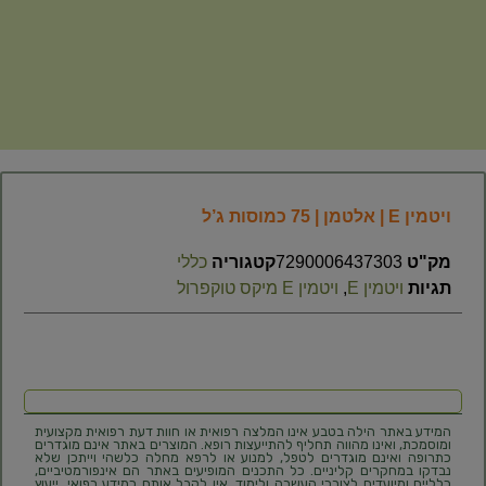
ויטמין E | אלטמן | 75 כמוסות ג’ל
מק"ט
7290006437303
קטגוריה
כללי
תגיות
ויטמין E
,
ויטמין E מיקס טוקפרול
המידע באתר הילה בטבע אינו המלצה רפואית או חוות דעת רפואית מקצועית
ומוסמכת, ואינו מהווה תחליף להתייעצות רופא. המוצרים באתר אינם מוגדרים
כתרופה ואינם מוגדרים לטפל, למנוע או לרפא מחלה כלשהי וייתכן שלא
נבדקו במחקרים קליניים. כל התכנים המופיעים באתר הם אינפורמטיביים,
כלליים ומיועדים לצורכי העשרה ולימוד. אין לקבל אותם כמידע רפואי, ייעוץ