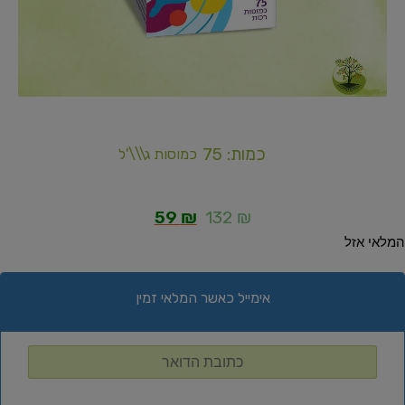
כמות: 75
כמוסות ג\\\'ל
59
₪
132
₪
המלאי אזל
אימייל כאשר המלאי זמין