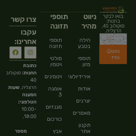
ניווט
תוספי
בואו לבקר
צרו קשר
בחנות:
מהיר
תזונה
סוקולוב 40,
עקבו
הרצליה.
הילה
תוספי
אחרינו:
בטבע
תזונה
ניווט
בוויז
תוספי
מולטי
מזון
ויטמין
כתובת
החנות:
סוקולוב
אירידיולוגיה
ויטמינים
40
הרצליה,
שעות
אודות
אומגה
3
המענה
יצרנים
הטלפוני:
מגנזיום
10:00-
מאמרים
18:00,
כורכום
תקנון
אתר
אבץ
מספר