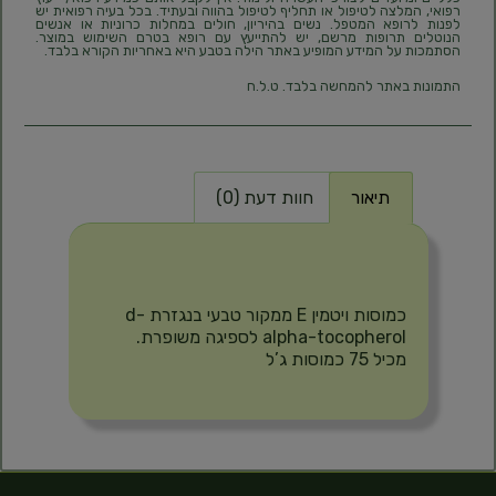
רפואי, המלצה לטיפול או תחליף לטיפול בהווה ובעתיד. בכל בעיה רפואית יש
לפנות לרופא המטפל. נשים בהיריון, חולים במחלות כרוניות או אנשים
הנוטלים תרופות מרשם, יש להתייעץ עם רופא בטרם השימוש במוצר.
הסתמכות על המידע המופיע באתר הילה בטבע היא באחריות הקורא בלבד.
התמונות באתר להמחשה בלבד. ט.ל.ח
תיאור
חוות דעת (0)
תיאור
כמוסות ויטמין E ממקור טבעי בנגזרת d-
alpha-tocopherol לספיגה משופרת.
מכיל 75 כמוסות ג’ל