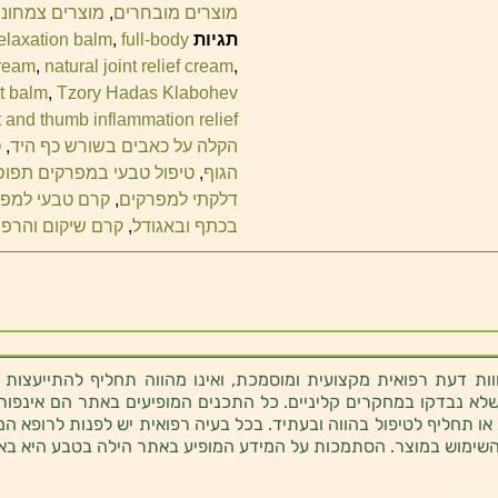
מוצרים מובחרים
,
מוצרים צמחוני
תגיות
full-body
,
elaxation balm
cream
,
natural joint relief cream
,
t balm
,
Tzory Hadas Klabohev
t and thumb inflammation relief
הקלה על כאבים בשורש כף היד
,
ט
הגוף
,
טיפול טבעי במפרקים תפוס
דלקתי למפרקים
,
קרם טבעי למפ
בכתף ובאגודל
,
קרם שיקום והרפי
ת דעת רפואית מקצועית ומוסמכת, ואינו מהווה תחליף להתייעצות 
לא נבדקו במחקרים קליניים. כל התכנים המופיעים באתר הם אינפורמטי
 או תחליף לטיפול בהווה ובעתיד. בכל בעיה רפואית יש לפנות לרופא המ
השימוש במוצר. הסתמכות על המידע המופיע באתר הילה בטבע היא בא