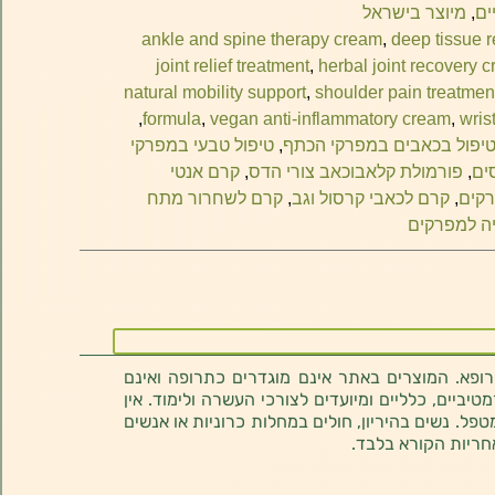
ים
,
מיוצר בישראל
ankle and spine therapy cream
,
deep tissue r
joint relief treatment
,
herbal joint recovery 
natural mobility support
,
shoulder pain treatmen
,
formula
,
vegan anti-inflammatory cream
,
wris
יפול בכאבים במפרקי הכתף
,
טיפול טבעי במפרקי
ים
,
פורמולת קלאבוכאב צורי הדס
,
קרם אנטי
רקים
,
קרם לכאבי קרסול וגב
,
קרם לשחרור מתח
ה למפרקים
רופא. המוצרים באתר אינם מוגדרים כתרופה ואינם
ביים, כלליים ומיועדים לצורכי העשרה ולימוד. אין
טפל. נשים בהיריון, חולים במחלות כרוניות או אנשים
חריות הקורא בלבד.