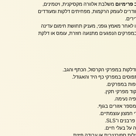
פרימיום
משלבת אלוורה מקסיקנית, ויטמינים,
החודרים לעומק הרקמות, מפחיתים דלקות ומעודדים
רים.
 לאחר מאמץ גופני, מעניק תחושת חימום עדינה
מפרקים הנפגעים מתנועה חוזרת, עומס או דלקת
דלקות במפרקי הקרסול, הכתף והגב.
פוסים במפרקי כף היד והאגודל.
יפות במפרקים.
ד מפרקי תקין.
יה נעימה.
ספר אזורים בגוף.
י חמצון עוצמתיים.
בנים ו־SLS.
 על בעלי חיים.
לות ספורטיבית או עבודה פיזית.