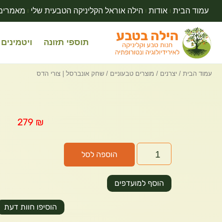
עמוד הבית
אודות
הילה אוראל הקליניקה הטבעית שלי
מאמרים
תוספי תזונה
ויטמינים
עמוד הבית
/
יצרנים
/
מוצרים טבעוניים
/ שחק אונברסל | צורי הדס
279
₪
הוספה לסל
הוסף למועדפים
הוסיפו חוות דעת