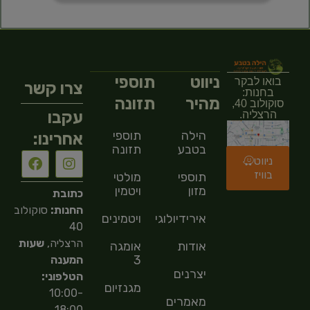
ניווט
תוספי
בואו לבקר
צרו קשר
בחנות:
מהיר
תזונה
סוקולוב 40,
עקבו
הרצליה.
הילה
תוספי
אחרינו:
בטבע
תזונה
ניווט
בוויז
תוספי
מולטי
מזון
ויטמין
כתובת
החנות:
סוקולוב
אירידיולוגיה
ויטמינים
40
הרצליה,
שעות
אודות
אומגה
3
המענה
יצרנים
הטלפוני:
מגנזיום
10:00-
מאמרים
18:00,