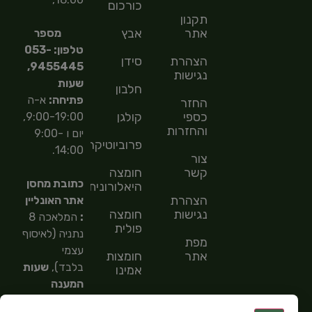
כורכום
תקנון
אתר
אבץ
מספר
טלפון: 053-
הצהרת
סידן
9455445,
נגישות
שעות
חלבון
פתיחה:
א-ה
החזר
כספי
קולגן
9:00-19:00,
והחזרות
יום ו 9:00-
פרוביוטיקה
14:00.
צור
קשר
חומצה
כתובת מחסן
היאלורונית
הצהרת
אתר האונליין
נגישות
חומצה
:
המלאכה 8
פולית
נתניה (לאיסוף
מפת
עצמי
אתר
חומצות
בלבד),
שעות
אמינו
המענה
חומצות
הטלפוני