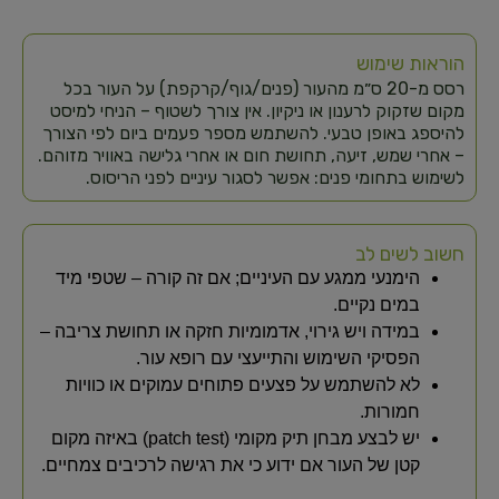
הוראות שימוש
רסס מ-20 ס״מ מהעור (פנים/גוף/קרקפת) על העור בכל
מקום שזקוק לרענון או ניקיון. אין צורך לשטוף – הניחי למיסט
להיספג באופן טבעי. להשתמש מספר פעמים ביום לפי הצורך
– אחרי שמש, זיעה, תחושת חום או אחרי גלישה באוויר מזוהם.
לשימוש בתחומי פנים: אפשר לסגור עיניים לפני הריסוס.
חשוב לשים לב
הימנעי ממגע עם העיניים; אם זה קורה – שטפי מיד
במים נקיים.
במידה ויש גירוי, אדמומיות חזקה או תחושת צריבה –
הפסיקי השימוש והתייעצי עם רופא עור.
לא להשתמש על פצעים פתוחים עמוקים או כוויות
חמורות.
יש לבצע מבחן תיק מקומי (patch test) באיזה מקום
קטן של העור אם ידוע כי את רגישה לרכיבים צמחיים.