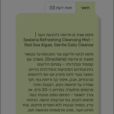
תיאור
חוות דעת (0)
תיאור
מיסט אצת ים אדומה להרגעת העור |
Sealaria Refreshing Cleansing Mist –
Red Sea Algae, Gentle Daily Cleanse
מיסט לניקוי ולריענון עור המבוסס על נקטאר
מאצת ים אדומה (Gracilaria), משולב עם
קמומיל וקלנדולה – צמחים הידועים
בתכונותיהם המרגיעות והמדללות גירויים.
המוצר נועד לתת פתרון יום-יומי לזיהומים
סביבתיים, אבק, איפור קל וריחות גוף, תוך
שמירה על תחושת ניקיון, רעננות וזוהר.
מרססים מלמעלה במרחק כ-20 ס״מ, אין
צורך לשטוף – המיסט נספג טבעית בעור.
מתאים לפנים, גוף וקרקפת רגישה. הניחוח
עדין, נוסחה טבעית ללא חומרים מזיקים, עוזר
לאיזון העור, מפיג אדמומיות ותחושת חום,