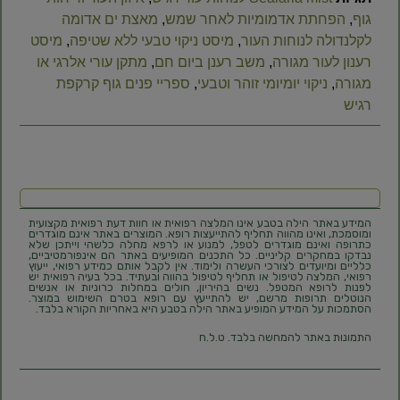
גוף
,
הפחתת אדמומיות לאחר שמש
,
מאצת ים אדומה
לקלנדולה לנוחות העור
,
מיסט ניקוי טבעי ללא שטיפה
,
מיסט
רענון לעור מגורה
,
משב רענן ביום חם
,
מתקן עורי אלרגי או
מגורה
,
ניקוי יומיומי זוהר וטבעי
,
ספריי פנים גוף קרקפת
רגיש
המידע באתר הילה בטבע אינו המלצה רפואית או חוות דעת רפואית מקצועית
ומוסמכת, ואינו מהווה תחליף להתייעצות רופא. המוצרים באתר אינם מוגדרים
כתרופה ואינם מוגדרים לטפל, למנוע או לרפא מחלה כלשהי וייתכן שלא
נבדקו במחקרים קליניים. כל התכנים המופיעים באתר הם אינפורמטיביים,
כלליים ומיועדים לצורכי העשרה ולימוד. אין לקבל אותם כמידע רפואי, ייעוץ
רפואי, המלצה לטיפול או תחליף לטיפול בהווה ובעתיד. בכל בעיה רפואית יש
לפנות לרופא המטפל. נשים בהיריון, חולים במחלות כרוניות או אנשים
הנוטלים תרופות מרשם, יש להתייעץ עם רופא בטרם השימוש במוצר.
הסתמכות על המידע המופיע באתר הילה בטבע היא באחריות הקורא בלבד.
התמונות באתר להמחשה בלבד. ט.ל.ח