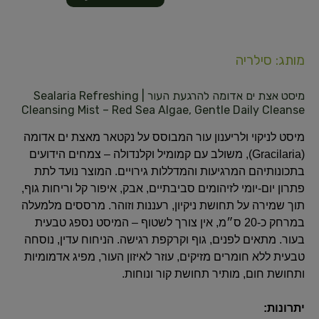
מותג: סילריה
מיסט אצת ים אדומה להרגעת העור | Sealaria Refreshing
Cleansing Mist – Red Sea Algae, Gentle Daily Cleanse
מיסט לניקוי ולריענון עור המבוסס על נקטאר מאצת ים אדומה
(Gracilaria), משולב עם קמומיל וקלנדולה – צמחים הידועים
בתכונותיהם המרגיעות והמדללות גירויים. המוצר נועד לתת
פתרון יום-יומי לזיהומים סביבתיים, אבק, איפור קל וריחות גוף,
תוך שמירה על תחושת ניקיון, רעננות וזוהר. מרססים מלמעלה
במרחק כ-20 ס״מ, אין צורך לשטוף – המיסט נספג טבעית
בעור. מתאים לפנים, גוף וקרקפת רגישה. הניחוח עדין, נוסחה
טבעית ללא חומרים מזיקים, עוזר לאיזון העור, מפיג אדמומיות
ותחושת חום, מותיר תחושת קור ונוחות.
יתרונות: