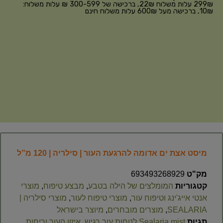
299₪ עלות משלוח 22₪, ברכישה של 300-599 ₪ עלות משלוח:
10₪, ברכישה מעל 600₪ עלות משלוח חינם
מיסט אצת ים אדומה להרגעת העור | סילריה | 120 מ”ל
מק"ט
693493268929
קטגוריות
המומלצים של הילה בטבע
,
מבצע טיפוח
,
מוצרי
אנטי אייג'ינג וטיפוח עור
,
מוצרי טיפוח לעור
,
מוצרי סילריה |
SEALARIA
,
מוצרים מובחרים
,
מיוצר בישראל
תגיות
Sealaria mist לנוחות עור רגיש
,
איזון העור וריחות