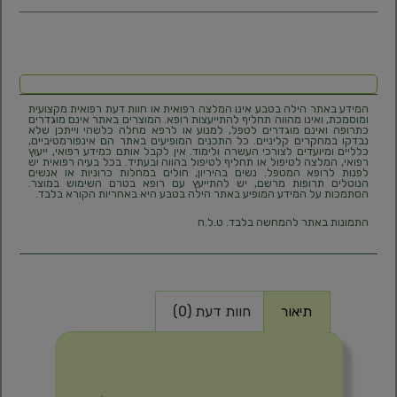
המידע באתר הילה בטבע אינו המלצה רפואית או חוות דעת רפואית מקצועית
ומוסמכת, ואינו מהווה תחליף להתייעצות רופא. המוצרים באתר אינם מוגדרים
כתרופה ואינם מוגדרים לטפל, למנוע או לרפא מחלה כלשהי וייתכן שלא
נבדקו במחקרים קליניים. כל התכנים המופיעים באתר הם אינפורמטיביים,
כלליים ומיועדים לצורכי העשרה ולימוד. אין לקבל אותם כמידע רפואי, ייעוץ
רפואי, המלצה לטיפול או תחליף לטיפול בהווה ובעתיד. בכל בעיה רפואית יש
לפנות לרופא המטפל. נשים בהיריון, חולים במחלות כרוניות או אנשים
הנוטלים תרופות מרשם, יש להתייעץ עם רופא בטרם השימוש במוצר.
הסתמכות על המידע המופיע באתר הילה בטבע היא באחריות הקורא בלבד.
התמונות באתר להמחשה בלבד. ט.ל.ח
תיאור
חוות דעת (0)
תיאור