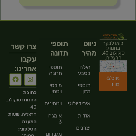
ניווט
תוספי
בואו לבקר
צרו קשר
בחנות:
מהיר
תזונה
סוקולוב 40,
עקבו
הרצליה.
הילה
תוספי
אחרינו:
בטבע
תזונה
ניווט
בוויז
תוספי
מולטי
מזון
ויטמין
כתובת
החנות:
סוקולוב
אירידיולוגיה
ויטמינים
40
הרצליה,
שעות
אודות
אומגה
3
המענה
יצרנים
הטלפוני:
מגנזיום