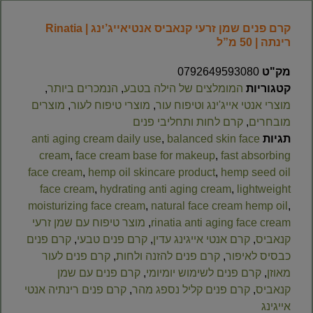
קרם פנים שמן זרעי קנאביס אנטיאייג’ינג | Rinatia
רינתה | 50 מ”ל
מק"ט
0792649593080
קטגוריות
המומלצים של הילה בטבע
,
הנמכרים ביותר
,
מוצרי אנטי אייג'ינג וטיפוח עור
,
מוצרי טיפוח לעור
,
מוצרים
מובחרים
,
קרם לחות ותחליבי פנים
תגיות
balanced skin face
,
anti aging cream daily use
cream
,
face cream base for makeup
,
fast absorbing
face cream
,
hemp oil skincare product
,
hemp seed oil
face cream
,
hydrating anti aging cream
,
lightweight
moisturizing face cream
,
natural face cream hemp oil
,
rinatia anti aging face cream
,
מוצר טיפוח עם שמן זרעי
קנאביס
,
קרם אנטי אייגינג עדין
,
קרם פנים טבעי
,
קרם פנים
כבסיס לאיפור
,
קרם פנים להזנה ולחות
,
קרם פנים לעור
מאוזן
,
קרם פנים לשימוש יומיומי
,
קרם פנים עם שמן
קנאביס
,
קרם פנים קליל נספג מהר
,
קרם פנים רינתיה אנטי
אייגינג