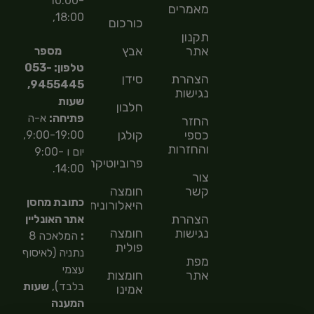
10:00-
מאמרים
18:00,
כורכום
תקנון
אתר
אבץ
מספר
טלפון: 053-
הצהרת
סידן
9455445,
נגישות
שעות
חלבון
פתיחה:
א-ה
החזר
כספי
קולגן
9:00-19:00,
והחזרות
יום ו 9:00-
פרוביוטיקה
14:00.
צור
קשר
חומצה
כתובת מחסן
היאלורונית
הצהרת
אתר האונליין
נגישות
חומצה
:
המלאכה 8
פולית
נתניה (לאיסוף
מפת
עצמי
אתר
חומצות
בלבד),
שעות
אמינו
המענה