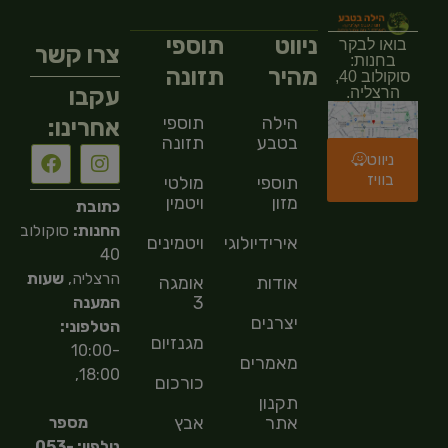
ניווט
תוספי
בואו לבקר
צרו קשר
בחנות:
מהיר
תזונה
סוקולוב 40,
עקבו
הרצליה.
הילה
תוספי
אחרינו:
בטבע
תזונה
ניווט
בוויז
תוספי
מולטי
מזון
ויטמין
כתובת
החנות:
סוקולוב
אירידיולוגיה
ויטמינים
40
הרצליה,
שעות
אודות
אומגה
3
המענה
יצרנים
הטלפוני:
מגנזיום
10:00-
מאמרים
18:00,
כורכום
תקנון
אתר
אבץ
מספר
טלפון: 053-