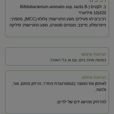
ב. לקטיס‏ (Bifidobacterium animalis ssp. lactis B-
420)‏10 מיליארד
רכיבים לא פעילים: מונע התגיישות: צלולוז (MCC), מסמיך:
היפרומלוז, מייצב: מגנזיום סטארט, מונע התגיישות: סיליקה
הוראות שימוש
כמוסה אחת ביום, עם או בלי האוכל.
הוראות אחסון
לאחסן את המוצר בטמפרטורת החדר, הרחק מחום, אור,
ולחות .
להרחיק מהישג ידם של ילדים.