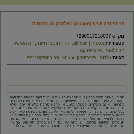
פרוביוטיק שייפ (Shape) | אלטמן 30 כמוסות
מק"ט
7290017218007
קטגוריות
אלטמן | altman
,
חנות תוספי תזונה
,
יום האישה
הבינלאומי
,
פרוביוטיקה
תגיות
אלטמן
,
פרוביוטיק Shape
,
פרוביוטיקה שייפ
המידע באתר הילה בטבע אינו המלצה רפואית או חוות דעת רפואית מקצועית
ומוסמכת, ואינו מהווה תחליף להתייעצות רופא. המוצרים באתר אינם מוגדרים
כתרופה ואינם מוגדרים לטפל, למנוע או לרפא מחלה כלשהי וייתכן שלא
נבדקו במחקרים קליניים. כל התכנים המופיעים באתר הם אינפורמטיביים,
כלליים ומיועדים לצורכי העשרה ולימוד. אין לקבל אותם כמידע רפואי, ייעוץ
רפואי, המלצה לטיפול או תחליף לטיפול בהווה ובעתיד. בכל בעיה רפואית יש
לפנות לרופא המטפל. נשים בהיריון, חולים במחלות כרוניות או אנשים
הנוטלים תרופות מרשם, יש להתייעץ עם רופא בטרם השימוש במוצר.
הסתמכות על המידע המופיע באתר הילה בטבע היא באחריות הקורא בלבד.