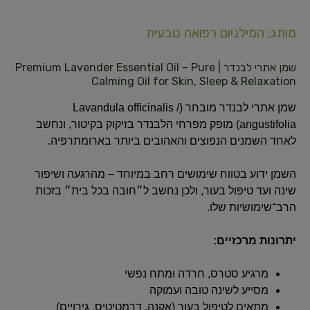
מותג: המילניום רפואה טבעית
שמן אתרי לבנדר | Premium Lavender Essential Oil – Pure
Calming Oil for Skin, Sleep & Relaxation
שמן אתרי לבנדר מובחר (Lavandula officinalis /
angustifolia) מופק מפרחי הלבנדר בזיקוק בקיטור, ונחשב
לאחד השמנים הנפוצים והאהובים ביותר בארומתרפיה.
השמן ידוע בטווח שימושים רחב במיוחד – מהרגעה ושיפור
שינה ועד טיפול בעור, ולכן נחשב ל״חובה בכל בית״ בזכות
הרב־שימושיות שלו.
יתרונות מרכזיים:
מרגיע סטרס, חרדה ומתח נפשי
מסייע לשינה טובה ועמוקה
מתאים לטיפול בעור (אקנה, דרמטיטיס, גירויים)