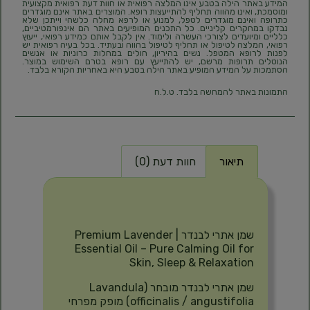
המידע באתר הילה בטבע אינו המלצה רפואית או חוות דעת רפואית מקצועית
ומוסמכת, ואינו מהווה תחליף להתייעצות רופא. המוצרים באתר אינם מוגדרים
כתרופה ואינם מוגדרים לטפל, למנוע או לרפא מחלה כלשהי וייתכן שלא
נבדקו במחקרים קליניים. כל התכנים המופיעים באתר הם אינפורמטיביים,
כלליים ומיועדים לצורכי העשרה ולימוד. אין לקבל אותם כמידע רפואי, ייעוץ
רפואי, המלצה לטיפול או תחליף לטיפול בהווה ובעתיד. בכל בעיה רפואית יש
לפנות לרופא המטפל. נשים בהיריון, חולים במחלות כרוניות או אנשים
הנוטלים תרופות מרשם, יש להתייעץ עם רופא בטרם השימוש במוצר.
הסתמכות על המידע המופיע באתר הילה בטבע היא באחריות הקורא בלבד.
התמונות באתר להמחשה בלבד. ט.ל.ח
תיאור
חוות דעת (0)
תיאור
שמן אתרי לבנדר | Premium Lavender
Essential Oil – Pure Calming Oil for
Skin, Sleep & Relaxation
שמן אתרי לבנדר מובחר (Lavandula
officinalis / angustifolia) מופק מפרחי