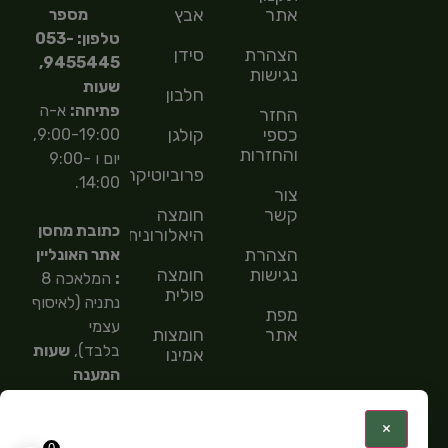
אתר
אבץ
מספר
טלפון: 053-
הצהרת
סידן
9455445,
נגישות
שעות
חלבון
פתיחה:
א-ה
החזר
כספי
קולגן
9:00-19:00,
והחזרות
יום ו 9:00-
פרוביוטיקה
14:00.
צור
קשר
חומצה
כתובת מחסן
היאלורונית
הצהרת
אתר האונליין
נגישות
חומצה
:
המלאכה 8
פולית
נתניה (לאיסוף
מפת
עצמי
אתר
חומצות
בלבד),
שעות
אמינו
המענה
חומצות
הטלפוני
שומן
9:00-
:
×
15:00,
מספר