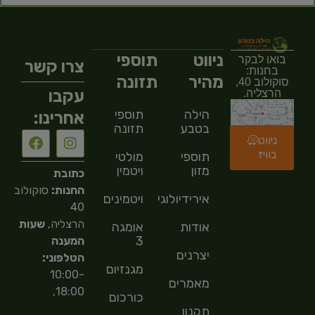
ניווט
תוספי
בואו לבקר
צרו קשר
בחנות:
מהיר
תזונה
סוקולוב 40,
עקבו
הרצליה.
הילה
תוספי
אחרינו:
בטבע
תזונה
ניווט
בוויז
תוספי
מולטי
מזון
ויטמין
כתובת
החנות:
סוקולוב
אירידיולוגיה
ויטמינים
40
הרצליה,
שעות
אודות
אומגה
3
המענה
יצרנים
הטלפוני:
מגנזיום
10:00-
מאמרים
18:00,
כורכום
תקנון