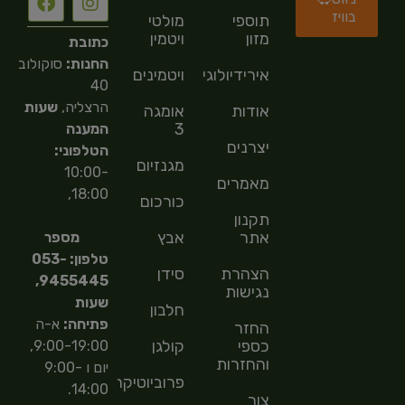
בוויז
תוספי
מולטי
מזון
ויטמין
כתובת
החנות:
סוקולוב
אירידיולוגיה
ויטמינים
40
הרצליה,
שעות
אודות
אומגה
3
המענה
יצרנים
הטלפוני:
מגנזיום
10:00-
מאמרים
18:00,
כורכום
תקנון
אתר
אבץ
מספר
טלפון: 053-
הצהרת
סידן
9455445,
נגישות
שעות
חלבון
פתיחה:
א-ה
החזר
כספי
קולגן
9:00-19:00,
והחזרות
יום ו 9:00-
פרוביוטיקה
14:00.
צור