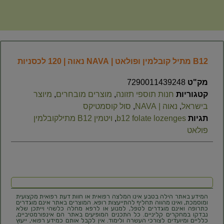
B12 מתיל קובלמין ופולאט | NAVA נאוה | 120 לכסניות
מק"ט
7290011439248
קטגוריות
חנות תוספי תזונה
,
מוצרים מובחרים
,
מיוצר
בישראל
,
נאוה | NAVA
,
סול קוסמטיקס
תגיות
b12 folate lozenges
,
ויטמין B12 מתילקובלמין
פולאט
המידע באתר הילה בטבע אינו המלצה רפואית או חוות דעת רפואית מקצועית
ומוסמכת, ואינו מהווה תחליף להתייעצות רופא. המוצרים באתר אינם מוגדרים
כתרופה ואינם מוגדרים לטפל, למנוע או לרפא מחלה כלשהי וייתכן שלא
נבדקו במחקרים קליניים. כל התכנים המופיעים באתר הם אינפורמטיביים,
כלליים ומיועדים לצורכי העשרה ולימוד. אין לקבל אותם כמידע רפואי, ייעוץ