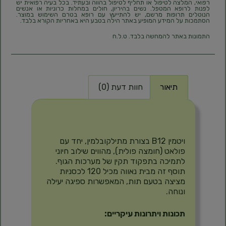
רפואי, המלצה לטיפול או תחליף לטיפול בהווה ובעתיד. בכל בעיה רפואית יש
לפנות לרופא המטפל. נשים בהיריון, חולים במחלות כרוניות או אנשים
הנוטלים תרופות מרשם, יש להתייעץ עם רופא בטרם השימוש במוצר.
הסתמכות על המידע המופיע באתר הילה בטבע היא באחריות הקורא בלבד.
התמונות באתר להמחשה בלבד. ט.ל.ח
תיאור
חוות דעת (0)
תיאור
ויטמין B12 בצורת מתילקובלמין, יחד עם
פולאט (חומצה פולית), מהווים שילוב חיוני
לתמיכה בתפקוד תקין של מערכות הגוף.
תוסף זה מבית נאווה מכיל 120 לכסניות
מציצה בטעם תות, המאפשרות ספיגה יעילה
ונוחה.
תכונות ויתרונות עיקריים: