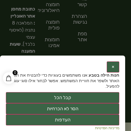
קשר
חומצה
כתובת מחסן
היאלורונית
הצהרת
אתר האונליין
נגישות
חומצה
:
המלאכה 8
פולית
נתניה (לאיסוף
מפת
עצמי
אתר
חומצות
בלבד),
שעות
אמינו
המענה
חומצות
הטלפוני
שומן
9:00-
:
×
15:00,
מספר
0
חנות הילה בטבע
אנו משתמשים בעוגיות כדי להבטיח את תפקוד
טלפון: 054-
האתר ולשפר את חוויית המשתמש. אפשר לבחור אילו סוגי עוגיות
5585151,
שעות
להפעיל.
פתיחה:
א-ה
קבל הכל
9:00-15:00
הסר לא הכרחיות
העדפות
מדיניות הפרטיות