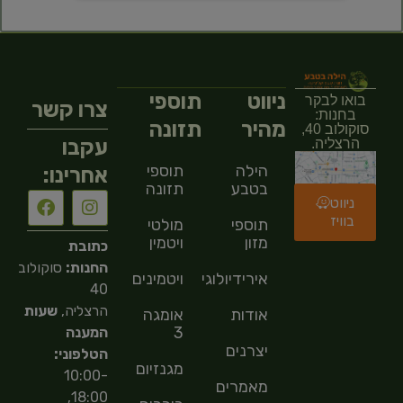
ניווט
תוספי
בואו לבקר
צרו קשר
בחנות:
מהיר
תזונה
סוקולוב 40,
עקבו
הרצליה.
הילה
תוספי
אחרינו:
בטבע
תזונה
ניווט
בוויז
תוספי
מולטי
מזון
ויטמין
כתובת
החנות:
סוקולוב
אירידיולוגיה
ויטמינים
40
הרצליה,
שעות
אודות
אומגה
3
המענה
יצרנים
הטלפוני:
מגנזיום
10:00-
מאמרים
18:00,