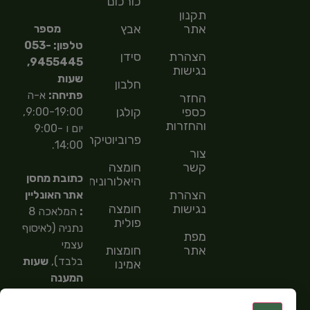
כורכום
תקנון
אתר
אבץ
מספר
טלפון: 053-
הצהרת
סידן
9455445,
נגישות
שעות
חלבון
פתיחה:
א-ה
החזר
כספי
קולגן
9:00-19:00,
והחזרות
יום ו 9:00-
פרוביוטיקה
14:00.
צור
קשר
חומצה
כתובת מחסן
היאלורונית
הצהרת
אתר האונליין
נגישות
חומצה
:
המלאכה 8
פולית
נתניה (לאיסוף
מפת
עצמי
אתר
חומצות
בלבד),
שעות
אמינו
המענה
חומצות
הטלפוני
שומן