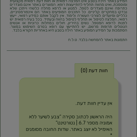
המידע באתר הילה בטבע אינו המלצה רפואית או חוות דעת רפואית מקצועית
ומוסמכת, ואינו מהווה תחליף להתייעצות רופא. המוצרים באתר אינם מוגדרים
כתרופה ואינם מוגדרים לטפל, למנוע או לרפא מחלה כלשהי וייתכן שלא
נבדקו במחקרים קליניים. כל התכנים המופיעים באתר הם אינפורמטיביים,
כלליים ומיועדים לצורכי העשרה ולימוד. אין לקבל אותם כמידע רפואי, ייעוץ
רפואי, המלצה לטיפול או תחליף לטיפול בהווה ובעתיד. בכל בעיה רפואית יש
לפנות לרופא המטפל. נשים בהיריון, חולים במחלות כרוניות או אנשים
הנוטלים תרופות מרשם, יש להתייעץ עם רופא בטרם השימוש במוצר.
הסתמכות על המידע המופיע באתר הילה בטבע היא באחריות הקורא בלבד.
התמונות באתר להמחשה בלבד. ט.ל.ח
חוות דעת (0)
חוות דעת
אין עדיין חוות דעת.
היה הראשון לכתוב סקירה “צבע לשיער ללא
אמוניה מספר 6.7 | נטורטינט”
האימייל לא יוצג באתר.
שדות החובה מסומנים
*