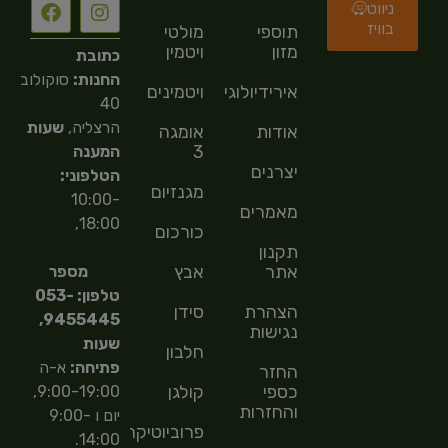
ניווט
בוויז
תוספי
מולטי
מזון
ויטמין
כתובת
החנות:
סוקולוב
אירידיולוגיה
ויטמינים
40
הרצליה,
שעות
אודות
אומגה
3
המענה
יצרנים
הטלפוני:
מגנזיום
10:00-
מאמרים
18:00,
כורכום
תקנון
אתר
אבץ
מספר
טלפון: 053-
הצהרת
סידן
9455445,
נגישות
שעות
חלבון
פתיחה:
א-ה
החזר
כספי
קולגן
9:00-19:00,
והחזרות
יום ו 9:00-
פרוביוטיקה
14:00.