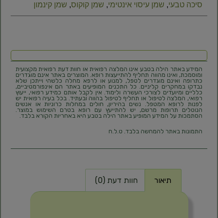
סיכה טבעי​
,
שמן עיסוי אינטימי​
,
שמן קוקוס​
,
שמן קינמון​
המידע באתר הילה בטבע אינו המלצה רפואית או חוות דעת רפואית מקצועית
ומוסמכת, ואינו מהווה תחליף להתייעצות רופא. המוצרים באתר אינם מוגדרים
כתרופה ואינם מוגדרים לטפל, למנוע או לרפא מחלה כלשהי וייתכן שלא
נבדקו במחקרים קליניים. כל התכנים המופיעים באתר הם אינפורמטיביים,
כלליים ומיועדים לצורכי העשרה ולימוד. אין לקבל אותם כמידע רפואי, ייעוץ
רפואי, המלצה לטיפול או תחליף לטיפול בהווה ובעתיד. בכל בעיה רפואית יש
לפנות לרופא המטפל. נשים בהיריון, חולים במחלות כרוניות או אנשים
הנוטלים תרופות מרשם, יש להתייעץ עם רופא בטרם השימוש במוצר.
הסתמכות על המידע המופיע באתר הילה בטבע היא באחריות הקורא בלבד.
התמונות באתר להמחשה בלבד. ט.ל.ח
תיאור
חוות דעת (0)
תיאור