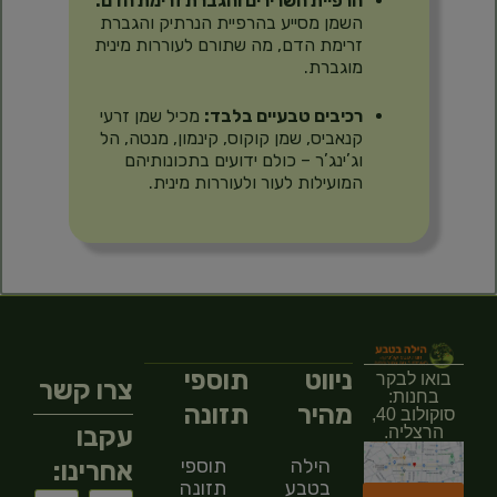
הרפיית השרירים והגברת זרימת הדם:
השמן מסייע בהרפיית הנרתיק והגברת
זרימת הדם, מה שתורם לעוררות מינית
מוגברת.
רכיבים טבעיים בלבד:
מכיל שמן זרעי
קנאביס, שמן קוקוס, קינמון, מנטה, הל
וג’ינג’ר – כולם ידועים בתכונותיהם
המועילות לעור ולעוררות מינית.
ניווט
תוספי
בואו לבקר
צרו קשר
בחנות:
מהיר
תזונה
סוקולוב 40,
עקבו
הרצליה.
הילה
תוספי
אחרינו:
בטבע
תזונה