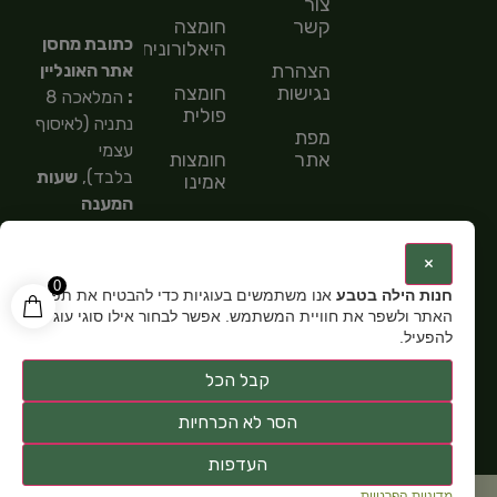
צור
קשר
חומצה
כתובת מחסן
היאלורונית
הצהרת
אתר האונליין
נגישות
חומצה
:
המלאכה 8
פולית
נתניה (לאיסוף
מפת
עצמי
אתר
חומצות
בלבד),
שעות
אמינו
המענה
חומצות
הטלפוני
שומן
9:00-
:
×
15:00,
מספר
0
חנות הילה בטבע
אנו משתמשים בעוגיות כדי להבטיח את תפקוד
טלפון: 054-
האתר ולשפר את חוויית המשתמש. אפשר לבחור אילו סוגי עוגיות
5585151,
שעות
להפעיל.
פתיחה:
א-ה
קבל הכל
9:00-15:00
הסר לא הכרחיות
העדפות
מדיניות הפרטיות