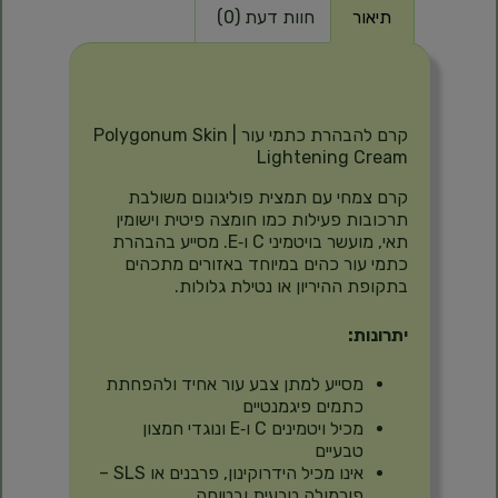
תיאור
חוות דעת (0)
תיאור
קרם להבהרת כתמי עור | Polygonum Skin
Lightening Cream
קרם צמחי עם תמצית פוליגונום משולבת
תרכובות פעילות כמו חומצה פיטית וישומין
תאי, מועשר בויטמיני C ו‑E. מסייע בהבהרת
כתמי עור כהים במיוחד באזורים מתכהים
בתקופת ההיריון או נטילת גלולות.
יתרונות:
מסייע למתן צבע עור אחיד ולהפחתת
כתמים פיגמנטיים
מכיל ויטמינים C ו‑E ונוגדי חמצון
טבעיים
אינו מכיל הידרוקינון, פרבנים או SLS –
פורמולה טבעית ובטוחה