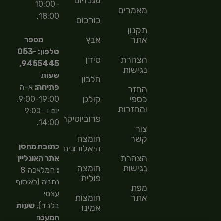
מגנזיום
10:00-
מאמרים
18:00,
כורכום
תקנון
אתר
אבץ
מספר
טלפון: 053-
הצהרת
סידן
9455445,
נגישות
שעות
חלבון
פתיחה:
א-ה
החזר
כספי
קולגן
9:00-19:00,
והחזרות
יום ו 9:00-
פרוביוטיקה
14:00.
צור
קשר
חומצה
כתובת מחסן
היאלורונית
הצהרת
אתר האונליין
נגישות
חומצה
:
המלאכה 8
פולית
נתניה (לאיסוף
מפת
עצמי
אתר
חומצות
בלבד),
שעות
אמינו
המענה