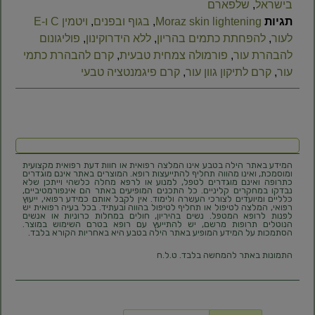
בישראל
,
שלפארם
תגיות
Moraz skin lightening
,
בגוף ובפנים
,
ויטמין C ו‑E
לעור
,
להפחתת כתמים בהריון
,
ללא הידרוקינון
,
פוליגונום
להבהרת עור
,
פורמולה צמחית טבעית
,
קרם להבהרת כתמי
עור
,
קרם לתיקון גוון עור
,
קרם פיגמנטציה טבעי
המידע באתר הילה בטבע אינו המלצה רפואית או חוות דעת רפואית מקצועית
ומוסמכת, ואינו מהווה תחליף להתייעצות רופא. המוצרים באתר אינם מוגדרים
כתרופה ואינם מוגדרים לטפל, למנוע או לרפא מחלה כלשהי וייתכן שלא
נבדקו במחקרים קליניים. כל התכנים המופיעים באתר הם אינפורמטיביים,
כלליים ומיועדים לצורכי העשרה ולימוד. אין לקבל אותם כמידע רפואי, ייעוץ
רפואי, המלצה לטיפול או תחליף לטיפול בהווה ובעתיד. בכל בעיה רפואית יש
לפנות לרופא המטפל. נשים בהיריון, חולים במחלות כרוניות או אנשים
הנוטלים תרופות מרשם, יש להתייעץ עם רופא בטרם השימוש במוצר.
הסתמכות על המידע המופיע באתר הילה בטבע היא באחריות הקורא בלבד.
התמונות באתר להמחשה בלבד. ט.ל.ח