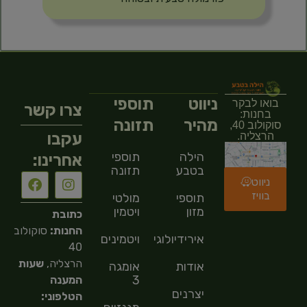
ניווט
תוספי
בואו לבקר
צרו קשר
בחנות:
מהיר
תזונה
סוקולוב 40,
עקבו
הרצליה.
הילה
תוספי
אחרינו:
בטבע
תזונה
ניווט
בוויז
תוספי
מולטי
מזון
ויטמין
כתובת
החנות:
סוקולוב
אירידיולוגיה
ויטמינים
40
הרצליה,
שעות
אודות
אומגה
3
המענה
יצרנים
הטלפוני: