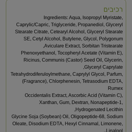
רכיבים
Ingredients: Aqua, Isopropyl Myristate,
Caprylic/Capric, Triglyceride, Propanediol, Glyceryl
Stearate Citrate, Cetearyl Alcohol, Glyceryl Stearate
SE, Cetyl Alcohol, Butylene, Glycol, Polygonum
Aviculare Extract, Sorbitan Tristearate,
Phenoxyethanol, Tocopheryl Acetate (Vitamin E),
Ricinus, Communis (Castor) Seed Oil, Glycerin,
Glyceryl Caprylate,
Tetrahydrodiferuloylmethane, Caprylyl Glycol, Parfum,
(Fragrance), Chlorphenesin, Tetrasodium EDTA,
Rumex
Occidentalis Extract, Ascorbic Acid (Vitamin C),
Xanthan, Gum, Dextran, Nonapeptide-1,
Hydrogenated Lecithin,
Glycine Soja (Soybean) Oil, Oligopeptide-68, Sodium
Oleate, Disodium EDTA, Hexyl Cinnamal, Limonene,
Linalool..