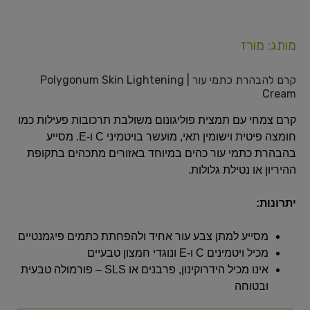
מותג: מורז
קרם להבהרת כתמי עור | Polygonum Skin Lightening
Cream
קרם צמחי עם תמצית פוליגונום משולבת תרכובות פעילות כמו
חומצה פיטית וישומין תאי, מועשר בויטמיני C ו‑E. מסייע
בהבהרת כתמי עור כהים במיוחד באזורים מתכהים בתקופת
ההיריון או נטילת גלולות.
יתרונות:
מסייע למתן צבע עור אחיד ולהפחתת כתמים פיגמנטיים
מכיל ויטמינים C ו‑E ונוגדי חמצון טבעיים
אינו מכיל הידרוקינון, פרבנים או SLS – פורמולה טבעית
ובטוחה