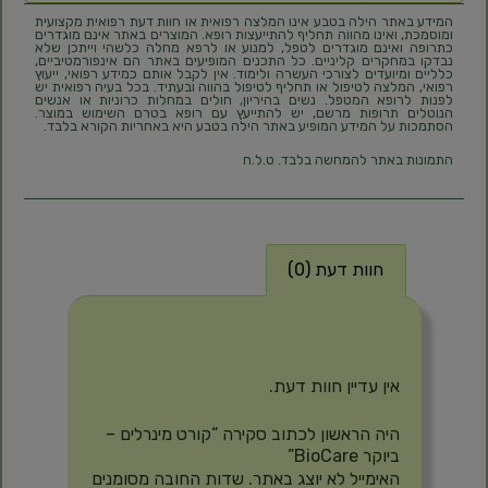
המידע באתר הילה בטבע אינו המלצה רפואית או חוות דעת רפואית מקצועית
ומוסמכת, ואינו מהווה תחליף להתייעצות רופא. המוצרים באתר אינם מוגדרים
כתרופה ואינם מוגדרים לטפל, למנוע או לרפא מחלה כלשהי וייתכן שלא
נבדקו במחקרים קליניים. כל התכנים המופיעים באתר הם אינפורמטיביים,
כלליים ומיועדים לצורכי העשרה ולימוד. אין לקבל אותם כמידע רפואי, ייעוץ
רפואי, המלצה לטיפול או תחליף לטיפול בהווה ובעתיד. בכל בעיה רפואית יש
לפנות לרופא המטפל. נשים בהיריון, חולים במחלות כרוניות או אנשים
הנוטלים תרופות מרשם, יש להתייעץ עם רופא בטרם השימוש במוצר.
הסתמכות על המידע המופיע באתר הילה בטבע היא באחריות הקורא בלבד.
התמונות באתר להמחשה בלבד. ט.ל.ח
חוות דעת (0)
חוות דעת
אין עדיין חוות דעת.
היה הראשון לכתוב סקירה “קורט מינרלים –
ביוקר BioCare”
האימייל לא יוצג באתר.
שדות החובה מסומנים