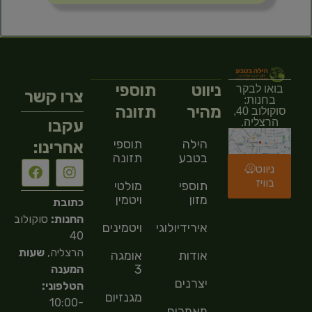
ניווט
תוספי
בואו לבקר
צרו קשר
בחנות:
מהיר
תזונה
סוקולוב 40,
עקבו
הרצליה.
הילה
תוספי
אחרינו:
בטבע
תזונה
ניווט
בוויז
תוספי
מולטי
מזון
ויטמין
כתובת
החנות:
סוקולוב
אירידיולוגיה
ויטמינים
40
הרצליה,
שעות
אודות
אומגה
3
המענה
יצרנים
הטלפוני:
מגנזיום
10:00-
מאמרים