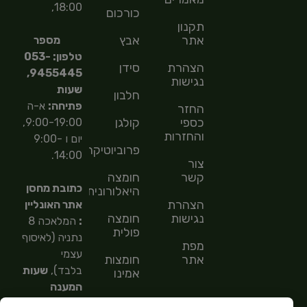
18:00,
כורכום
תקנון
אתר
אבץ
מספר
טלפון: 053-
הצהרת
סידן
9455445,
נגישות
שעות
חלבון
פתיחה:
א-ה
החזר
כספי
קולגן
9:00-19:00,
והחזרות
יום ו 9:00-
פרוביוטיקה
14:00.
צור
קשר
חומצה
כתובת מחסן
היאלורונית
הצהרת
אתר האונליין
נגישות
חומצה
:
המלאכה 8
פולית
נתניה (לאיסוף
מפת
עצמי
אתר
חומצות
בלבד),
שעות
אמינו
המענה
חומצות
הטלפוני