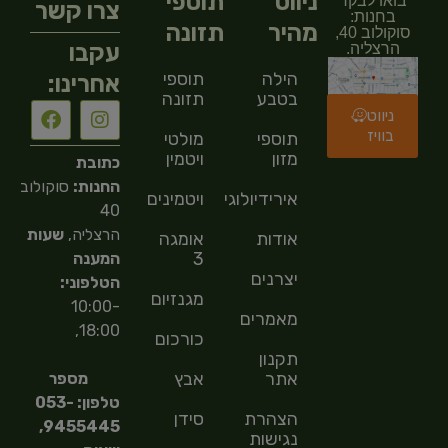
ניווט
תוספי
בואו לבקר
צרו קשר
בחנות:
מהיר
תזונה
סוקולוב 40,
עקבו
הרצליה.
הילה
תוספי
אחרינו:
בטבע
תזונה
ניווט
בוויז
תוספי
מולטי
מזון
ויטמין
כתובת
החנות:
סוקולוב
אירידיולוגיה
ויטמינים
40
הרצליה,
שעות
אודות
אומגה
3
המענה
יצרנים
הטלפוני:
מגנזיום
10:00-
מאמרים
18:00,
כורכום
תקנון
אתר
אבץ
מספר
טלפון: 053-
הצהרת
סידן
9455445,
נגישות