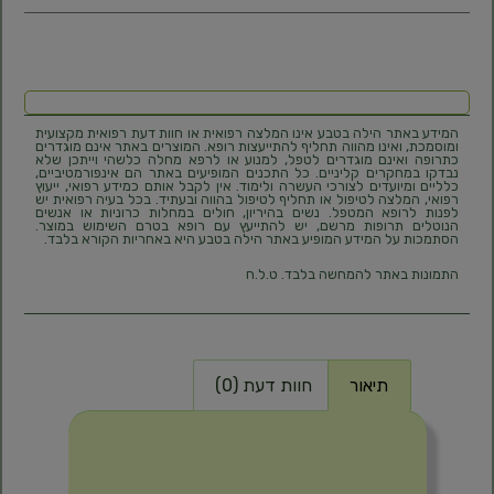
המידע באתר הילה בטבע אינו המלצה רפואית או חוות דעת רפואית מקצועית
ומוסמכת, ואינו מהווה תחליף להתייעצות רופא. המוצרים באתר אינם מוגדרים
כתרופה ואינם מוגדרים לטפל, למנוע או לרפא מחלה כלשהי וייתכן שלא
נבדקו במחקרים קליניים. כל התכנים המופיעים באתר הם אינפורמטיביים,
כלליים ומיועדים לצורכי העשרה ולימוד. אין לקבל אותם כמידע רפואי, ייעוץ
רפואי, המלצה לטיפול או תחליף לטיפול בהווה ובעתיד. בכל בעיה רפואית יש
לפנות לרופא המטפל. נשים בהיריון, חולים במחלות כרוניות או אנשים
הנוטלים תרופות מרשם, יש להתייעץ עם רופא בטרם השימוש במוצר.
הסתמכות על המידע המופיע באתר הילה בטבע היא באחריות הקורא בלבד.
התמונות באתר להמחשה בלבד. ט.ל.ח
תיאור
חוות דעת (0)
תיאור