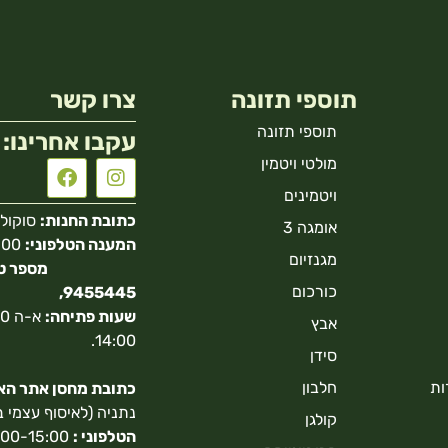
תוספי תזונה
צרו קשר
תוספי תזונה
עקבו אחרינו:
מולטי ויטמין
ויטמינים
כתובת החנות:
סוקולוב 40 הר
אומגה 3
המענה הטלפוני:
מגנזיום
כורכום
9455445,
שעות פתיחה:
אבץ
14:00.
סידן
ות
חלבון
כתובת מחסן אתר האונ
נתניה (לאיסוף עצמי 
קולגן
הטלפוני :
9:00-15:00,