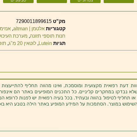
מק"ט
7290011899615
קטגוריות
אלטמן | altman
,
אנזימי
חנות תוספי תזונה
,
מערכת העיכול
תגיות
Lutein
,
לוטאין 20 מ"ג
,
תוס
ת דעת רפואית מקצועית ומוסמכת, ואינו מהווה תחליף להתייעצות 
לא נבדקו במחקרים קליניים. כל התכנים המופיעים באתר הם אינפורמטי
 או תחליף לטיפול בהווה ובעתיד. בכל בעיה רפואית יש לפנות לרופא המ
השימוש במוצר. הסתמכות על המידע המופיע באתר הילה בטבע היא בא