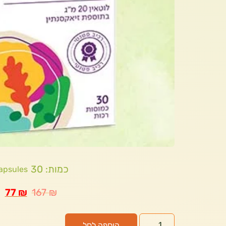
כמות: 30
capsules
77
₪
167
₪
הוספה לסל