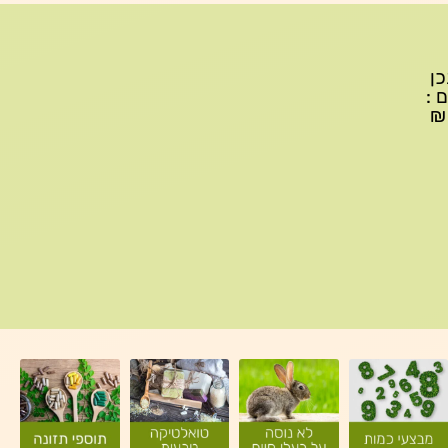
יתכן
ם :
עד 299₪ עלות משלוח 22₪, ברכישה של 300-599 ₪