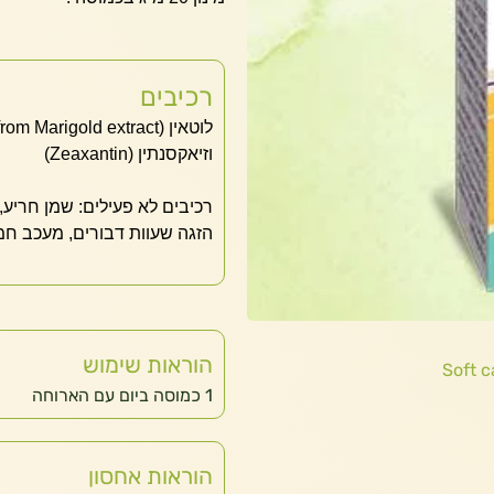
רכיבים
לוטאין FloraGlo® (from Marigold extract)‏ 20 מ"ג
וזיאקסנתין (Zeaxantin)‏
הזגה שעוות דבורים, מעכב חמצ
הוראות שימוש
Soft 
1 כמוסה ביום עם הארוחה
הוראות אחסון