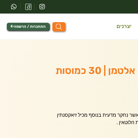
יצרנים
התחברות / הרשמה
לוטאין פטנטי FloraGlo® אשר נחקר מדעית בנוסף מכיל זיאקסנתין