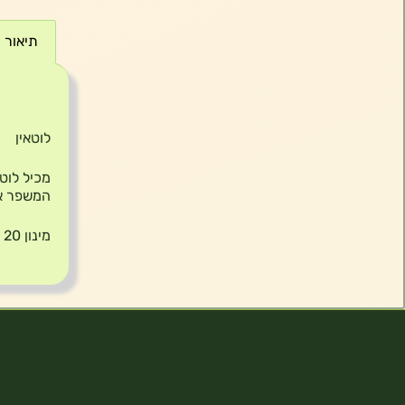
תיאור
תיאור
לוטאין
המשפר את
מינון 20 מ”ג בכמוסה .