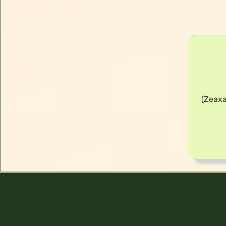
מכיל לוטאין פטנטי FloraGlo® אשר נחקר מדעית בנוסף מכיל זיאקסנתין (Zeaxantin)‏