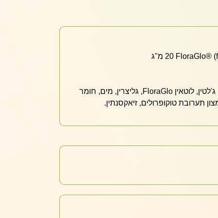
רכיבים לא פעילים: שמן חריע, ג'לטין, לוטאין FloraGlo, גליצרין, מים, חומר
ון תערובת טוקופרולים, זיאקסנתין.