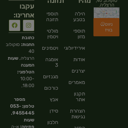
מהיר
תזונה
סוקולוב 40,
עקבו
הרצליה.
הילה
תוספי
אחרינו:
בטבע
תזונה
ניווט
בוויז
תוספי
מולטי
מזון
ויטמין
כתובת
החנות:
סוקולוב
אירידיולוגיה
ויטמינים
40
הרצליה,
שעות
אודות
אומגה
3
המענה
יצרנים
הטלפוני:
מגנזיום
10:00-
מאמרים
18:00,
כורכום
תקנון
אתר
אבץ
מספר
טלפון: 053-
הצהרת
סידן
9455445,
נגישות
שעות
חלבון
פתיחה:
א-ה