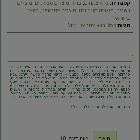
קטגוריות
ברא צמחים
,
ברזל
,
מוצרים טבעוניים
,
מוצרים
כשרים
,
מוצרים מובחרים
,
מוצרים צמחוניים
,
מיוצר
בישראל
תגיות
iron
,
ברא צמחים
,
ברזל
המידע באתר הילה בטבע אינו המלצה רפואית או חוות דעת רפואית מקצועית
ומוסמכת, ואינו מהווה תחליף להתייעצות רופא. המוצרים באתר אינם מוגדרים
כתרופה ואינם מוגדרים לטפל, למנוע או לרפא מחלה כלשהי וייתכן שלא
נבדקו במחקרים קליניים. כל התכנים המופיעים באתר הם אינפורמטיביים,
כלליים ומיועדים לצורכי העשרה ולימוד. אין לקבל אותם כמידע רפואי, ייעוץ
רפואי, המלצה לטיפול או תחליף לטיפול בהווה ובעתיד. בכל בעיה רפואית יש
לפנות לרופא המטפל. נשים בהיריון, חולים במחלות כרוניות או אנשים
הנוטלים תרופות מרשם, יש להתייעץ עם רופא בטרם השימוש במוצר.
הסתמכות על המידע המופיע באתר הילה בטבע היא באחריות הקורא בלבד.
התמונות באתר להמחשה בלבד. ט.ל.ח
תיאור
חוות דעת (0)