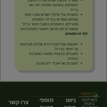
טאורין: חומצת אמינו נוגדת חמצון,
המסייעת במניעת ספיגת-יתר של
ברזל.
תמציות עלי סרפד ושורש שינן רפואי:
צמחים עשירים בברזל, ויטמינים
ומינרלים, התומכים במצבי חוסר ברזל
ומשפרים את מראה השיער והציפורניים.
למי זה מתאים:
לאנשים שבדיקות הדם שלהם מצביעות
על חוסר בברזל.
לסובלים מבעיות ספיגה במערכת
העיכול.
למצבים של איבוד דם מוגבר.
ניווט
תוספי
בואו לבקר
צרו קשר
בחנות: