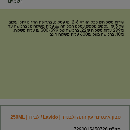
רשמיים
שירות משלוחים לכל הארץ 2-6 ימי עסקים, בתקופת החגים ייתכן עיכוב
של 3 ימי עסקים נוספים,עמכם הסליחה 🙏 עלות משלוחים : ברכישה עד
299₪ עלות משלוח 22₪, ברכישה של 300-599 ₪ עלות משלוח:
10₪, ברכישה מעל 600₪ עלות משלוח חינם
סבון אינטימי עץ התה ולבנדר | Lavido / לבידו | 250ML
מק"ט
7290015458726