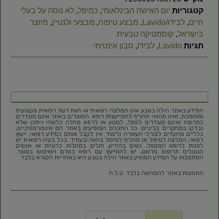
קטגוריות
יום האישה הבינלאומי
,
כמיפל
,
לא נוסה על בעלי
חיים
,
לבידו/Lavido
,
מבצע טיפוח
,
מבצעי ולנטיין
,
מיוצר
בישראל
,
קוסמטיקה טבעית
תגיות
Lavido
,
לבידו
,
סבון אינטימי
המידע באתר הילה בטבע אינו המלצה רפואית או חוות דעת רפואית מקצועית
ומוסמכת, ואינו מהווה תחליף להתייעצות רופא. המוצרים באתר אינם מוגדרים
כתרופה ואינם מוגדרים לטפל, למנוע או לרפא מחלה כלשהי וייתכן שלא
נבדקו במחקרים קליניים. כל התכנים המופיעים באתר הם אינפורמטיביים,
כלליים ומיועדים לצורכי העשרה ולימוד. אין לקבל אותם כמידע רפואי, ייעוץ
רפואי, המלצה לטיפול או תחליף לטיפול בהווה ובעתיד. בכל בעיה רפואית יש
לפנות לרופא המטפל. נשים בהיריון, חולים במחלות כרוניות או אנשים
הנוטלים תרופות מרשם, יש להתייעץ עם רופא בטרם השימוש במוצר.
הסתמכות על המידע המופיע באתר הילה בטבע היא באחריות הקורא בלבד.
התמונות באתר להמחשה בלבד. ט.ל.ח