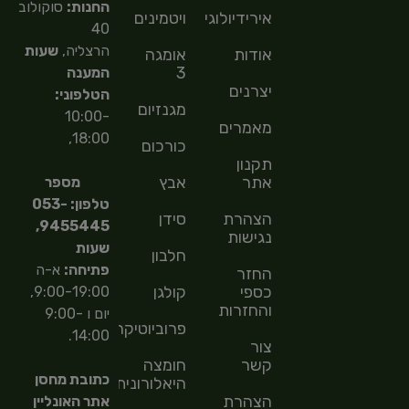
החנות:
סוקולוב
אירידיולוגיה
ויטמינים
40
הרצליה,
שעות
אודות
אומגה
3
המענה
יצרנים
הטלפוני:
מגנזיום
10:00-
מאמרים
18:00,
כורכום
תקנון
אתר
אבץ
מספר
טלפון: 053-
הצהרת
סידן
9455445,
נגישות
שעות
חלבון
פתיחה:
א-ה
החזר
כספי
קולגן
9:00-19:00,
והחזרות
יום ו 9:00-
פרוביוטיקה
14:00.
צור
קשר
חומצה
כתובת מחסן
היאלורונית
הצהרת
אתר האונליין