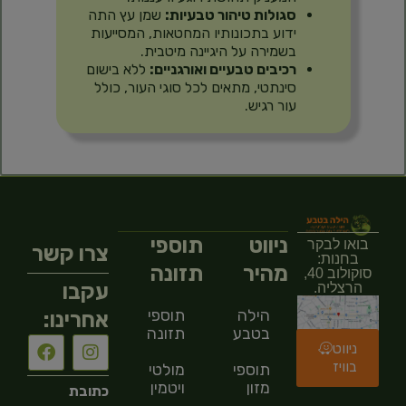
סגולות טיהור טבעיות:
שמן עץ התה
ידוע בתכונותיו המחטאות, המסייעות
בשמירה על היגיינה מיטבית.
רכיבים טבעיים ואורגניים:
ללא בישום
סינתטי, מתאים לכל סוגי העור, כולל
עור רגיש.
ניווט
תוספי
בואו לבקר
צרו קשר
בחנות:
מהיר
תזונה
סוקולוב 40,
עקבו
הרצליה.
הילה
תוספי
אחרינו:
בטבע
תזונה
ניווט
בוויז
תוספי
מולטי
מזון
ויטמין
כתובת