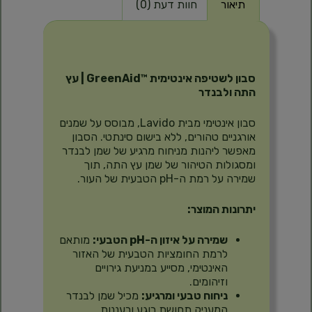
תיאור
חוות דעת (0)
תיאור
סבון לשטיפה אינטימית ™GreenAid | עץ
התה ולבנדר
סבון אינטימי מבית Lavido, מבוסס על שמנים
אורגניים טהורים, ללא בישום סינתטי. הסבון
מאפשר ליהנות מניחוח מרגיע של שמן לבנדר
ומסגולות הטיהור של שמן עץ התה, תוך
שמירה על רמת ה-pH הטבעית של העור.
יתרונות המוצר:
שמירה על איזון ה-pH הטבעי:
מותאם
לרמת החומציות הטבעית של האזור
האינטימי, מסייע במניעת גירויים
וזיהומים.
ניחוח טבעי ומרגיע:
מכיל שמן לבנדר
המעניק תחושת רוגע ורעננות.