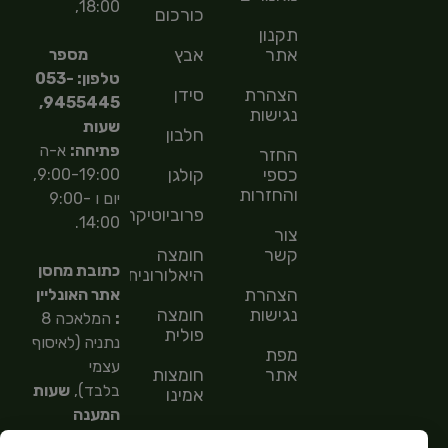
18:00,
כורכום
תקנון
אתר
אבץ
מספר
טלפון: 053-
הצהרת
סידן
9455445,
נגישות
שעות
חלבון
פתיחה:
א-ה
החזר
כספי
קולגן
9:00-19:00,
והחזרות
יום ו 9:00-
פרוביוטיקה
14:00.
צור
קשר
חומצה
כתובת מחסן
היאלורונית
הצהרת
אתר האונליין
נגישות
חומצה
:
המלאכה 8
פולית
נתניה (לאיסוף
מפת
עצמי
אתר
חומצות
בלבד),
שעות
אמינו
המענה
חומצות
הטלפוני