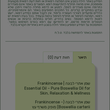
המידע באתר הילה בטבע אינו המלצה רפואית או חוות דעת רפואית מקצועית
ומוסמכת, ואינו מהווה תחליף להתייעצות רופא. המוצרים באתר אינם מוגדרים
כתרופה ואינם מוגדרים לטפל, למנוע או לרפא מחלה כלשהי וייתכן שלא
נבדקו במחקרים קליניים. כל התכנים המופיעים באתר הם אינפורמטיביים,
כלליים ומיועדים לצורכי העשרה ולימוד. אין לקבל אותם כמידע רפואי, ייעוץ
רפואי, המלצה לטיפול או תחליף לטיפול בהווה ובעתיד. בכל בעיה רפואית יש
לפנות לרופא המטפל. נשים בהיריון, חולים במחלות כרוניות או אנשים
הנוטלים תרופות מרשם, יש להתייעץ עם רופא בטרם השימוש במוצר.
הסתמכות על המידע המופיע באתר הילה בטבע היא באחריות הקורא בלבד.
התמונות באתר להמחשה בלבד. ט.ל.ח
תיאור
חוות דעת (0)
תיאור
שמן אתרי לבונה | Frankincense
Essential Oil – Pure Boswellia Oil for
Skin, Relaxation & Wellness
שמן אתרי לבונה (Frankincense –
Boswellia carterii) מופק משרף עץ