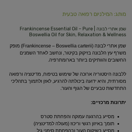
מותג: המילניום רפואה טבעית
שמן אתרי לבונה | Frankincense Essential Oil – Pure
Boswellia Oil for Skin, Relaxation & Wellness
שמן אתרי לבונה (Frankincense – Boswellia carterii) מופק
משרף עץ הלבונה בזיקוק בקיטור, ונחשב לאחד השמנים
החשובים והוותיקים ביותר בארומתרפיה.
ללבונה היסטוריה ארוכה של שימוש בטיפוח, מדיטציה ורפואה
מסורתית, והיא ידועה ביכולתה להרגיע, לאזן ולתמוך בתהליכי
התחדשות טבעיים של הגוף והעור.
יתרונות מרכזיים:
מסייע בהרגעה עמוקה והפחתת סטרס
תומך באיזון רגשי וריכוז (מעולה למדיטציה)
מסייע בשיקום העור ובהפחתת סימני גיל