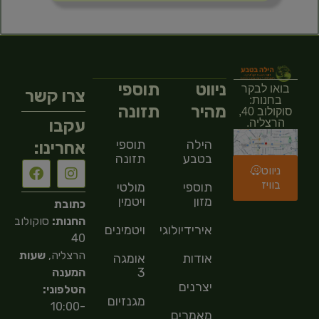
ניווט
תוספי
בואו לבקר
צרו קשר
בחנות:
מהיר
תזונה
סוקולוב 40,
עקבו
הרצליה.
הילה
תוספי
אחרינו:
בטבע
תזונה
ניווט
בוויז
תוספי
מולטי
מזון
ויטמין
כתובת
החנות:
סוקולוב
אירידיולוגיה
ויטמינים
40
הרצליה,
שעות
אודות
אומגה
3
המענה
יצרנים
הטלפוני:
מגנזיום
10:00-
מאמרים