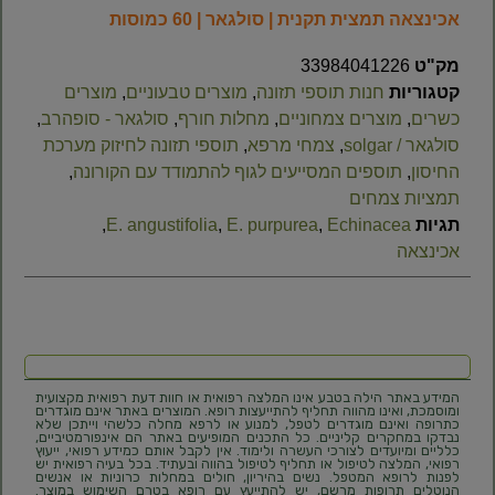
אכינצאה תמצית תקנית | סולגאר | 60 כמוסות
מק"ט
33984041226
קטגוריות
חנות תוספי תזונה
,
מוצרים טבעוניים
,
מוצרים
כשרים
,
מוצרים צמחוניים
,
מחלות חורף
,
סולגאר - סופהרב
,
סולגאר / solgar
,
צמחי מרפא
,
תוספי תזונה לחיזוק מערכת
החיסון
,
תוספים המסייעים לגוף להתמודד עם הקורונה
,
תמציות צמחים
תגיות
Echinacea
,
E. purpurea
,
E. angustifolia
,
אכינצאה
המידע באתר הילה בטבע אינו המלצה רפואית או חוות דעת רפואית מקצועית
ומוסמכת, ואינו מהווה תחליף להתייעצות רופא. המוצרים באתר אינם מוגדרים
כתרופה ואינם מוגדרים לטפל, למנוע או לרפא מחלה כלשהי וייתכן שלא
נבדקו במחקרים קליניים. כל התכנים המופיעים באתר הם אינפורמטיביים,
כלליים ומיועדים לצורכי העשרה ולימוד. אין לקבל אותם כמידע רפואי, ייעוץ
רפואי, המלצה לטיפול או תחליף לטיפול בהווה ובעתיד. בכל בעיה רפואית יש
לפנות לרופא המטפל. נשים בהיריון, חולים במחלות כרוניות או אנשים
הנוטלים תרופות מרשם, יש להתייעץ עם רופא בטרם השימוש במוצר.