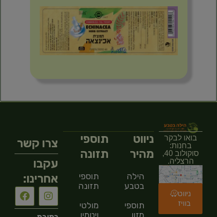
ניווט
תוספי
בואו לבקר
צרו קשר
בחנות:
מהיר
תזונה
סוקולוב 40,
עקבו
הרצליה.
הילה
תוספי
אחרינו:
בטבע
תזונה
ניווט
בוויז
תוספי
מולטי
מזון
ויטמין
כתובת