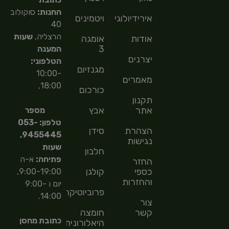
החנות:
סוקולוב
אירידיולוגיה
ויטמינים
40
הרצליה,
שעות
אודות
אומגה
3
המענה
יצרנים
הטלפוני:
מגנזיום
10:00-
מאמרים
18:00,
כורכום
תקנון
אתר
אבץ
מספר
טלפון: 053-
הצהרת
סידן
9455445,
נגישות
שעות
חלבון
פתיחה:
א-ה
החזר
כספי
קולגן
9:00-19:00,
והחזרות
יום ו 9:00-
פרוביוטיקה
14:00.
צור
קשר
חומצה
כתובת מחסן
היאלורונית