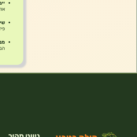
ייב
אוז
שימ
פיז
מני
הנג
ניווט מהיר