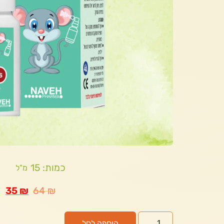
כמות: 15
מ"ל
35
₪
64
₪
הוספה לסל