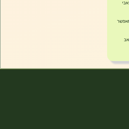
אבי
יס המאפשר
אב