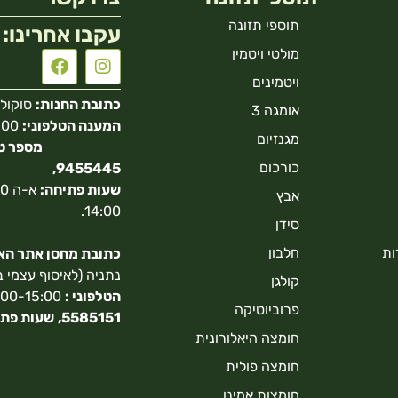
תוספי תזונה
עקבו אחרינו:
מולטי ויטמין
ויטמינים
כתובת החנות:
סוקולוב 40 הר
אומגה 3
המענה הטלפוני:
מגנזיום
כורכום
9455445,
שעות פתיחה:
אבץ
14:00.
סידן
ות
חלבון
כתובת מחסן אתר האונ
נתניה (לאיסוף עצמי 
קולגן
הטלפוני :
9:00-15:00,
פרוביוטיקה
5585151,
שעות פתי
חומצה היאלורונית
חומצה פולית
חומצות אמינו