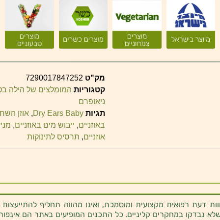
מק"ט
7290017847252
קטגוריות
המומלצים של הילה ב
ניאופרם
תגיות
Dry Ears Baby
,
אוזן השחיי
באוזניים
,
ייבוש מים באוזניים
,
מניע
אוזניים
,
תרסיס לתינוקות
ת דעת רפואית מקצועית ומוסמכת, ואינו מהווה תחליף להתייעצות 
לא נבדקו במחקרים קליניים. כל התכנים המופיעים באתר הם אינפורמטי