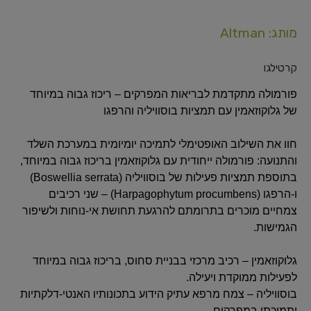
מותג: Altman
קרטילגו
פורמולה מתקדמת לבריאות המפרקים – ריכוז גבוה במיוחד
של גלוקוזאמין עם תמציות בוסוויליה והרפגו
חוו את השילוב האופטימלי לתמיכה יומיומית במערכת השלד
והתנועה: פורמולה ייחודית עם גלוקוזאמין בריכוז גבוה במיוחד,
בתוספת תמציות פעילות של בוסוויליה (Boswellia serrata)
ו-הרפגו (Harpagophytum procumbens) – שני רכיבים
צמחיים מוכרים בתרומתם להרגעת תחושת אי-נוחות ולשיפור
הגמישות.
גלוקוזאמין – רכיב מרכזי בבניית סחוס, בריכוז גבוה במיוחד
לפעילות ממוקדת ויעילה.
בוסוויליה – צמח מרפא עתיק הידוע בתכונותיו האנטי-דלקתיות
ותמיכתו במפרקים.