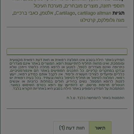
תוספי תזונה
,
מוצרים מובחרים
,
מערכת העיכול
תגיות
cartilago altman
,
Cartilago
,
אלטמן
,
כאבי ברכיים
,
מגה גלופלקס
,
קרטילגו
המידע באתר הילה בטבע אינו המלצה רפואית או חוות דעת רפואית מקצועית
ומוסמכת, ואינו מהווה תחליף להתייעצות רופא. המוצרים באתר אינם מוגדרים
כתרופה ואינם מוגדרים לטפל, למנוע או לרפא מחלה כלשהי וייתכן שלא
נבדקו במחקרים קליניים. כל התכנים המופיעים באתר הם אינפורמטיביים,
כלליים ומיועדים לצורכי העשרה ולימוד. אין לקבל אותם כמידע רפואי, ייעוץ
רפואי, המלצה לטיפול או תחליף לטיפול בהווה ובעתיד. בכל בעיה רפואית יש
לפנות לרופא המטפל. נשים בהיריון, חולים במחלות כרוניות או אנשים
הנוטלים תרופות מרשם, יש להתייעץ עם רופא בטרם השימוש במוצר.
הסתמכות על המידע המופיע באתר הילה בטבע היא באחריות הקורא בלבד.
התמונות באתר להמחשה בלבד. ט.ל.ח
תיאור
חוות דעת (1)