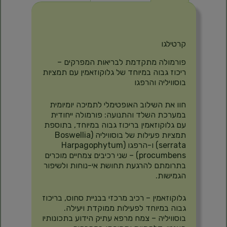
תיאור
קרטילגו
פורמולה מתקדמת לבריאות המפרקים –
ריכוז גבוה במיוחד של גלוקוזאמין עם תמציות
בוסוויליה והרפגו
חוו את השילוב האופטימלי לתמיכה יומיומית
במערכת השלד והתנועה: פורמולה ייחודית
עם גלוקוזאמין בריכוז גבוה במיוחד, בתוספת
תמציות פעילות של בוסוויליה (Boswellia
serrata) ו-הרפגו (Harpagophytum
procumbens) – שני רכיבים צמחיים מוכרים
בתרומתם להרגעת תחושת אי-נוחות ולשיפור
הגמישות.
גלוקוזאמין – רכיב מרכזי בבניית סחוס, בריכוז
גבוה במיוחד לפעילות ממוקדת ויעילה.
בוסוויליה – צמח מרפא עתיק הידוע בתכונותיו