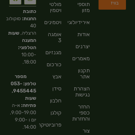
בוויז
תוספי
מולטי
מזון
ויטמין
כתובת
החנות:
סוקולוב
אירידיולוגיה
ויטמינים
40
הרצליה,
שעות
אודות
אומגה
3
המענה
יצרנים
הטלפוני:
מגנזיום
10:00-
מאמרים
18:00,
כורכום
תקנון
אתר
אבץ
מספר
טלפון: 053-
הצהרת
סידן
9455445,
נגישות
שעות
חלבון
פתיחה:
א-ה
החזר
כספי
קולגן
9:00-19:00,
והחזרות
יום ו 9:00-
פרוביוטיקה
14:00.
צור