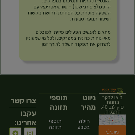
האנטי-דלקתיות ותמיכתו במפרקים.
הרפגו (ציפורני שטן) – שורש אפריקאי עם
השפעה מוכחת על הפחתת תחושת נוקשות
ושיפור תנועה טבעית.
מתאים לאנשים הפעילים פיזית, לסובלים
מאי-נוחות כרונית במפרקים, ולכל מי שמעוניין
לתחזק את תפקוד השלד לאורך זמן.
ניווט
תוספי
בואו לבקר
צרו קשר
בחנות:
מהיר
תזונה
סוקולוב 40,
עקבו
הרצליה.
הילה
תוספי
אחרינו:
בטבע
תזונה
ניווט