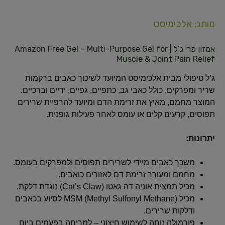
מותג: אלכימיסט
אמזון פרי ג’ל | Amazon Free Gel – Multi-Purpose Gel for
Muscle & Joint Pain Relief
ג’ל טיפולי מבית אלכימיסט המיועד לשיכוך כאבים ברקמות
שריר ומפרקים, כולל כאבי גב, כתפיים, גפיים, ידיים וברכיים.
המוצר מחמם, מאיץ את זרימת הדם ומיועד להרפיית שרירים
תפוסים, קרעים קלים או עומס לאחר פעילות גופנית.
יתרונות:
משכך כאבים מיידי לשרירים תפוסים ולמפרקים בעומס.
מחמם ומעורר זרימת דם לאזורים כואבים.
מכיל תמצית אוניה דה גאטו (Cat’s Claw) נוגדת דלקת.
מכיל MSM (Methyl Sulfonyl Methane) לסיוע בכאבים
ודלקות שרירים.
פורמולה נוחה לשימוש חיצוני – למריחה בפעמים ביום