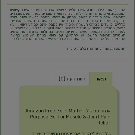
המידע באתר הילה בטבע אינו המלצה רפואית או חוות דעת רפואית מקצועית
ומוסמכת, ואינו מהווה תחליף להתייעצות רופא. המוצרים באתר אינם מוגדרים
כתרופה ואינם מוגדרים לטפל, למנוע או לרפא מחלה כלשהי וייתכן שלא
נבדקו במחקרים קליניים. כל התכנים המופיעים באתר הם אינפורמטיביים,
כלליים ומיועדים לצורכי העשרה ולימוד. אין לקבל אותם כמידע רפואי, ייעוץ
רפואי, המלצה לטיפול או תחליף לטיפול בהווה ובעתיד. בכל בעיה רפואית יש
לפנות לרופא המטפל. נשים בהיריון, חולים במחלות כרוניות או אנשים
הנוטלים תרופות מרשם, יש להתייעץ עם רופא בטרם השימוש במוצר.
הסתמכות על המידע המופיע באתר הילה בטבע היא באחריות הקורא בלבד.
התמונות באתר להמחשה בלבד. ט.ל.ח
תיאור
חוות דעת (0)
תיאור
אמזון פרי ג’ל | Amazon Free Gel – Multi-
Purpose Gel for Muscle & Joint Pain
Relief
ג’ל טיפולי מבית אלכימיסט המיועד לשיכוך