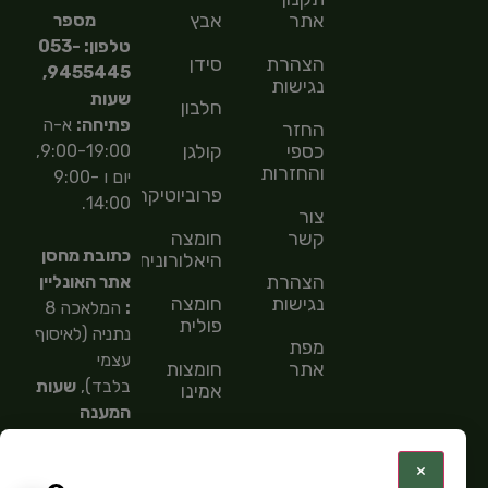
אתר
אבץ
מספר
טלפון: 053-
הצהרת
סידן
9455445,
נגישות
שעות
חלבון
פתיחה:
א-ה
החזר
כספי
קולגן
9:00-19:00,
והחזרות
יום ו 9:00-
פרוביוטיקה
14:00.
צור
קשר
חומצה
כתובת מחסן
היאלורונית
הצהרת
אתר האונליין
נגישות
חומצה
:
המלאכה 8
פולית
נתניה (לאיסוף
מפת
עצמי
אתר
חומצות
בלבד),
שעות
אמינו
המענה
חומצות
הטלפוני
שומן
9:00-
:
×