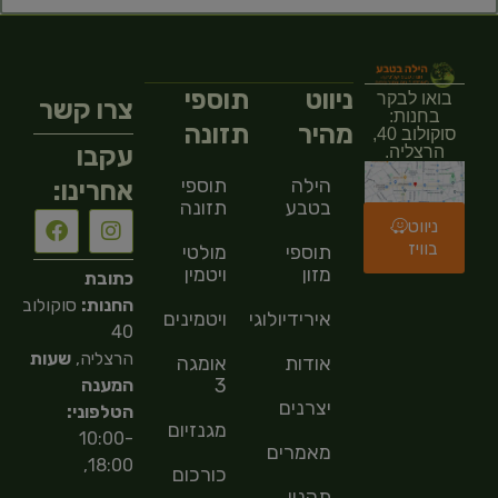
ניווט
תוספי
בואו לבקר
צרו קשר
בחנות:
מהיר
תזונה
סוקולוב 40,
עקבו
הרצליה.
הילה
תוספי
אחרינו:
בטבע
תזונה
ניווט
בוויז
תוספי
מולטי
מזון
ויטמין
כתובת
החנות:
סוקולוב
אירידיולוגיה
ויטמינים
40
הרצליה,
שעות
אודות
אומגה
3
המענה
יצרנים
הטלפוני:
מגנזיום
10:00-
מאמרים
18:00,
כורכום
תקנון