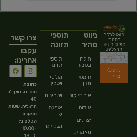
ניווט
תוספי
בואו לבקר
צרו קשר
בחנות:
מהיר
תזונה
סוקולוב 40,
עקבו
הרצליה.
הילה
תוספי
אחרינו:
בטבע
תזונה
ניווט
בוויז
תוספי
מולטי
מזון
ויטמין
כתובת
החנות:
סוקולוב
אירידיולוגיה
ויטמינים
40
הרצליה,
שעות
אודות
אומגה
3
המענה
יצרנים
הטלפוני:
מגנזיום
10:00-
מאמרים
18:00,