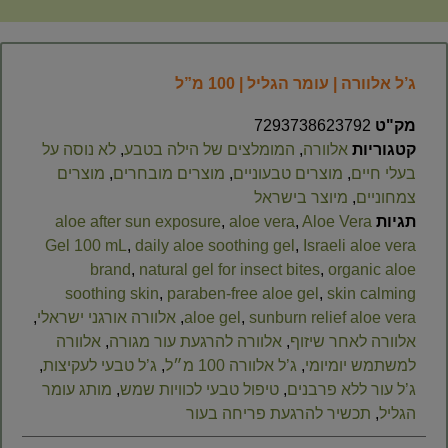
ג’ל אלוורה | עומר הגליל | 100 מ”ל
מק"ט
7293738623792
קטגוריות
אלוורה
,
המומלצים של הילה בטבע
,
לא נוסה על
בעלי חיים
,
מוצרים טבעוניים
,
מוצרים מובחרים
,
מוצרים
צמחוניים
,
מיוצר בישראל
תגיות
Aloe Vera
,
aloe vera
,
aloe after sun exposure
Gel 100 mL
,
daily aloe soothing gel
,
Israeli aloe vera
brand
,
natural gel for insect bites
,
organic aloe
soothing skin
,
paraben-free aloe gel
,
skin calming
sunburn relief aloe vera
,
aloe gel
,
אלוורה אורגני ישראלי
,
אלוורה לאחר שיזוף
,
אלוורה להרגעת עור מגורה
,
אלוורה
למשתמש יומיומי
,
ג’ל אלוורה 100 מ״ל
,
ג’ל טבעי לעקיצות
,
ג’ל עור ללא פרבנים
,
טיפול טבעי לכוויות שמש
,
מותג עומר
הגליל
,
תכשיר להרגעת פריחה בעור