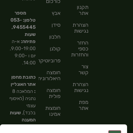
כורכום
תקנון
אתר
אבץ
מספר
טלפון: 053-
הצהרת
סידן
9455445,
נגישות
שעות
חלבון
פתיחה:
א-ה
החזר
כספי
קולגן
9:00-19:00,
והחזרות
יום ו 9:00-
פרוביוטיקה
14:00.
צור
קשר
חומצה
כתובת מחסן
היאלורונית
הצהרת
אתר האונליין
נגישות
חומצה
:
המלאכה 8
פולית
נתניה (לאיסוף
מפת
עצמי
אתר
חומצות
בלבד),
שעות
אמינו
המענה
חומצות
הטלפוני
שומן