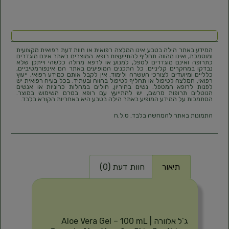
המידע באתר הילה בטבע אינו המלצה רפואית או חוות דעת רפואית מקצועית
ומוסמכת, ואינו מהווה תחליף להתייעצות רופא. המוצרים באתר אינם מוגדרים
כתרופה ואינם מוגדרים לטפל, למנוע או לרפא מחלה כלשהי וייתכן שלא
נבדקו במחקרים קליניים. כל התכנים המופיעים באתר הם אינפורמטיביים,
כלליים ומיועדים לצורכי העשרה ולימוד. אין לקבל אותם כמידע רפואי, ייעוץ
רפואי, המלצה לטיפול או תחליף לטיפול בהווה ובעתיד. בכל בעיה רפואית יש
לפנות לרופא המטפל. נשים בהיריון, חולים במחלות כרוניות או אנשים
הנוטלים תרופות מרשם, יש להתייעץ עם רופא בטרם השימוש במוצר.
הסתמכות על המידע המופיע באתר הילה בטבע היא באחריות הקורא בלבד.
התמונות באתר להמחשה בלבד. ט.ל.ח
תיאור
חוות דעת (0)
תיאור
ג’ל אלוורה | Aloe Vera Gel – 100 mL