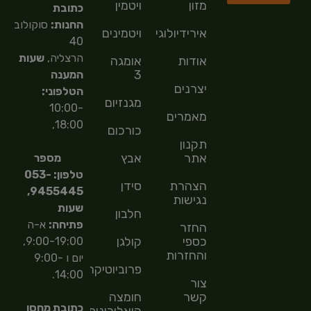
מזון
ויטמין
כתובת
החנות:
סוקולוב
אירידיולוגיה
ויטמינים
40
הרצליה,
שעות
אודות
אומגה
3
המענה
יצרנים
הטלפוני:
מגנזיום
10:00-
מאמרים
18:00,
כורכום
תקנון
אתר
אבץ
מספר
טלפון: 053-
הצהרת
סידן
9455445,
נגישות
שעות
חלבון
פתיחה:
א-ה
החזר
כספי
קולגן
9:00-19:00,
והחזרות
יום ו 9:00-
פרוביוטיקה
14:00.
צור
קשר
חומצה
כתובת מחסן
היאלורונית