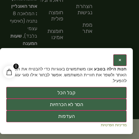
הצהרת
אתר האונליין
נגישות
חומצה
:
המלאכה 8
פולית
נתניה (לאיסוף
מפת
עצמי
אתר
חומצות
בלבד),
שעות
אמינו
המענה
חומצות
הטלפוני
שומן
9:00-
:
×
15:00,
מספר
0
חנות הילה בטבע
אנו משתמשים בעוגיות כדי להבטיח את תפקוד
טלפון: 054-
האתר ולשפר את חוויית המשתמש. אפשר לבחור אילו סוגי עוגיות
5585151,
שעות
להפעיל.
פתיחה:
א-ה
קבל הכל
9:00-15:00
הסר לא הכרחיות
העדפות
מדיניות הפרטיות
כל זכויות שמורות ל
חנות תוספי תזונה הילה בטבע