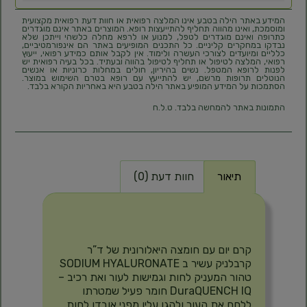
המידע באתר הילה בטבע אינו המלצה רפואית או חוות דעת רפואית מקצועית
ומוסמכת, ואינו מהווה תחליף להתייעצות רופא. המוצרים באתר אינם מוגדרים
כתרופה ואינם מוגדרים לטפל, למנוע או לרפא מחלה כלשהי וייתכן שלא
נבדקו במחקרים קליניים. כל התכנים המופיעים באתר הם אינפורמטיביים,
כלליים ומיועדים לצורכי העשרה ולימוד. אין לקבל אותם כמידע רפואי, ייעוץ
רפואי, המלצה לטיפול או תחליף לטיפול בהווה ובעתיד. בכל בעיה רפואית יש
לפנות לרופא המטפל. נשים בהיריון, חולים במחלות כרוניות או אנשים
הנוטלים תרופות מרשם, יש להתייעץ עם רופא בטרם השימוש במוצר.
הסתמכות על המידע המופיע באתר הילה בטבע היא באחריות הקורא בלבד.
התמונות באתר להמחשה בלבד. ט.ל.ח
תיאור
חוות דעת (0)
תיאור
קרם יום עם חומצה היאלורונית של ד”ר
קרבלניק עשיר ב SODIUM HYALURONATE
טהור המעניק לחות וגמישות לעור ואת רכיב –
DuraQUENCH IQ חומר פעיל שמטרתו
ללחח את העור ולהגן עליו מפני אובדן לחות.