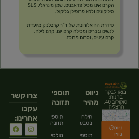
הקרם אינו מכיל פראבנים, שמן מינראלי, SLS,
סיליקונים וללא פרופילן גליקול.
סידרת ההיאלורונית של ד”ר קרבלניק מיועדת
לנשים וגברים ומכילה קרם יום, קרם לילה,
קרם עיניים, וסרום מרוכז.
ניווט
תוספי
בואו לבקר
צרו קשר
בחנות:
מהיר
תזונה
סוקולוב 40,
עקבו
הרצליה.
הילה
תוספי
אחרינו:
בטבע
תזונה
ניווט
בוויז
תוספי
מולטי