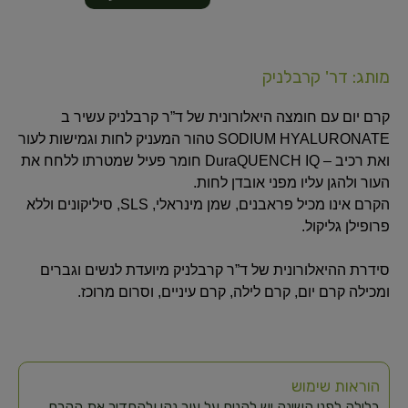
מותג: דר' קרבלניק
קרם יום עם חומצה היאלורונית של ד”ר קרבלניק עשיר ב
SODIUM HYALURONATE טהור המעניק לחות וגמישות לעור
ואת רכיב – DuraQUENCH IQ חומר פעיל שמטרתו ללחח את
העור ולהגן עליו מפני אובדן לחות.
הקרם אינו מכיל פראבנים, שמן מינראלי, SLS, סיליקונים וללא
פרופילן גליקול.
סידרת ההיאלורונית של ד”ר קרבלניק מיועדת לנשים וגברים
ומכילה קרם יום, קרם לילה, קרם עיניים, וסרום מרוכז.
הוראות שימוש
בלילה לפני השינה יש להניח על עור נקי ולהחדיר את הקרם