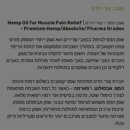
מותג: צורי הדס
שמן המפ – צורי הדס |
Hemp Oil for Muscle Pain Relief
– Premium Hemp/Absolute/Pharma Grades
שמן המפ לטיפול בכאבי שרירים הוא שמן ייחודי המופק מזרעי
צמח הקנאביס, בתהליך השבחה הממקסם את יכולות הריפוי
הטבעיות של הצמח. השמן מיועד להקלה טבעית על מגוון
כאבים: כאבי שחיקה, כאבי מאמץ לאחר פעילות גופנית, כאבים
דלקתיים וכן כאבים שמקורם במחלות זיהומיות.
חברת צורי הדס מפתחת שמני קנאביס בשלוש רמות איכות:
המפ
,
אבסולוט
, ו־
פארמה
– כאשר כל רמת השבחה מותאמת
לצורך טיפולי שונה, מרמה בסיסית ועד רמה רפואית מלאה.
שמן המפ משמש לטיפול יומיומי טבעי; שמן אבסולוט מספק
יציבות ערכים המתאימה למחלות מחזוריות; ושמן ברמת
פארמה מיועד למצבים מורכבים יותר הדורשים סטריליות ודיוק
גבוה.