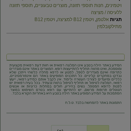
ויטמינים
,
חנות תוספי תזונה
,
מוצרים טבעוניים
,
תוספי תזונה
ללעיסה / מציצה
תגיות
אלטמן
,
ויטמין B12 למציצה
,
ויטמין B12
מתילקובלמין
המידע באתר הילה בטבע אינו המלצה רפואית או חוות דעת רפואית מקצועית
ומוסמכת, ואינו מהווה תחליף להתייעצות רופא. המוצרים באתר אינם מוגדרים
כתרופה ואינם מוגדרים לטפל, למנוע או לרפא מחלה כלשהי וייתכן שלא
נבדקו במחקרים קליניים. כל התכנים המופיעים באתר הם אינפורמטיביים,
כלליים ומיועדים לצורכי העשרה ולימוד. אין לקבל אותם כמידע רפואי, ייעוץ
רפואי, המלצה לטיפול או תחליף לטיפול בהווה ובעתיד. בכל בעיה רפואית יש
לפנות לרופא המטפל. נשים בהיריון, חולים במחלות כרוניות או אנשים
הנוטלים תרופות מרשם, יש להתייעץ עם רופא בטרם השימוש במוצר.
הסתמכות על המידע המופיע באתר הילה בטבע היא באחריות הקורא בלבד.
התמונות באתר להמחשה בלבד. ט.ל.ח