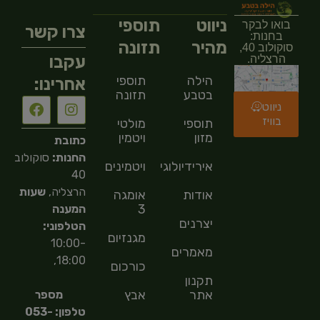
ניווט
תוספי
בואו לבקר
צרו קשר
בחנות:
מהיר
תזונה
סוקולוב 40,
עקבו
הרצליה.
הילה
תוספי
אחרינו:
בטבע
תזונה
ניווט
בוויז
תוספי
מולטי
מזון
ויטמין
כתובת
החנות:
סוקולוב
אירידיולוגיה
ויטמינים
40
הרצליה,
שעות
אודות
אומגה
3
המענה
יצרנים
הטלפוני:
מגנזיום
10:00-
מאמרים
18:00,
כורכום
תקנון
אתר
אבץ
מספר
טלפון: 053-