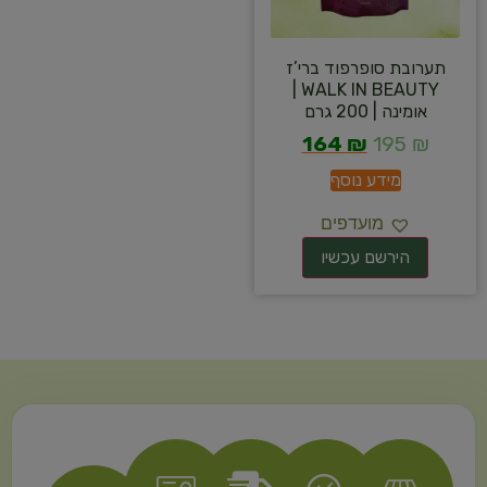
תערובת סופרפוד ברי’ז
WALK IN BEAUTY |
אומינה | 200 גרם
164
₪
195
₪
מידע נוסף
מועדפים