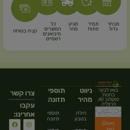
מבחר
תמיד
מגיע
כל
גדול
פתוח
מהר
המוצרים
קניה בטוחה
מיבואנים
רשמיים
ניווט
תוספי
בואו לבקר
צרו קשר
בחנות:
מהיר
תזונה
סוקולוב 40,
עקבו
הרצליה.
הילה
תוספי
אחרינו:
בטבע
תזונה
ניווט
בוויז