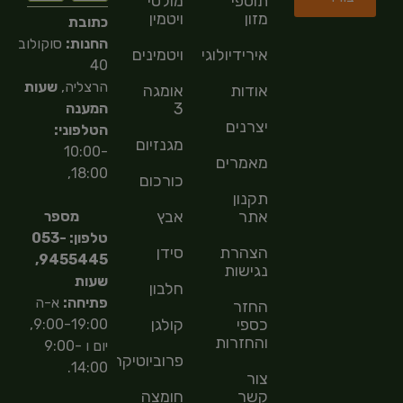
תוספי
מולטי
מזון
ויטמין
כתובת
החנות:
סוקולוב
אירידיולוגיה
ויטמינים
40
הרצליה,
שעות
אודות
אומגה
3
המענה
יצרנים
הטלפוני:
מגנזיום
10:00-
מאמרים
18:00,
כורכום
תקנון
אתר
אבץ
מספר
טלפון: 053-
הצהרת
סידן
9455445,
נגישות
שעות
חלבון
פתיחה:
א-ה
החזר
כספי
קולגן
9:00-19:00,
והחזרות
יום ו 9:00-
פרוביוטיקה
14:00.
צור
קשר
חומצה