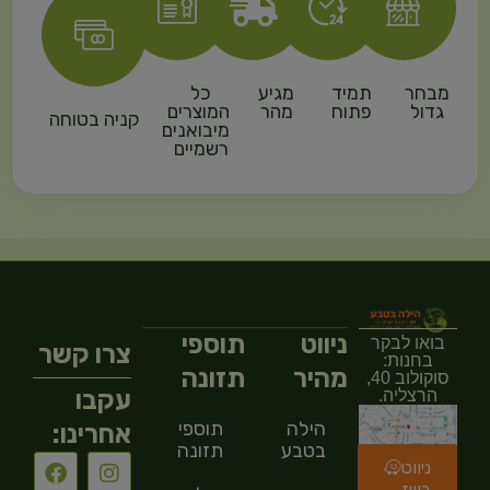
מבחר
תמיד
מגיע
כל
גדול
פתוח
מהר
המוצרים
קניה בטוחה
מיבואנים
רשמיים
ניווט
תוספי
בואו לבקר
צרו קשר
בחנות:
מהיר
תזונה
סוקולוב 40,
עקבו
הרצליה.
הילה
תוספי
אחרינו:
בטבע
תזונה
ניווט
בוויז