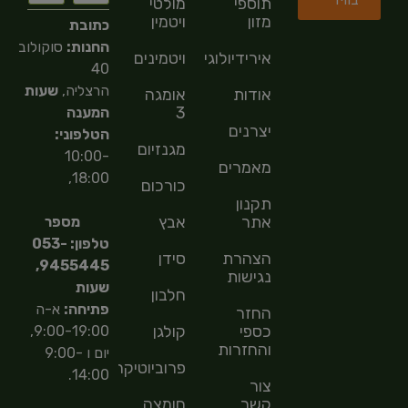
תוספי
מולטי
מזון
ויטמין
כתובת
החנות:
סוקולוב
אירידיולוגיה
ויטמינים
40
הרצליה,
שעות
אודות
אומגה
3
המענה
יצרנים
הטלפוני:
מגנזיום
10:00-
מאמרים
18:00,
כורכום
תקנון
אתר
אבץ
מספר
טלפון: 053-
הצהרת
סידן
9455445,
נגישות
שעות
חלבון
פתיחה:
א-ה
החזר
כספי
קולגן
9:00-19:00,
והחזרות
יום ו 9:00-
פרוביוטיקה
14:00.
צור
קשר
חומצה