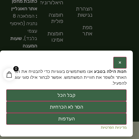
כתובת מחסן
היאלורונית
הצהרת
אתר האונליין
נגישות
חומצה
:
המלאכה 8
פולית
נתניה (לאיסוף
מפת
עצמי
אתר
חומצות
בלבד),
שעות
אמינו
המענה
חומצות
הטלפוני
שומן
9:00-
:
×
15:00,
מספר
0
חנות הילה בטבע
אנו משתמשים בעוגיות כדי להבטיח את תפקוד
טלפון: 054-
האתר ולשפר את חוויית המשתמש. אפשר לבחור אילו סוגי עוגיות
5585151,
שעות
להפעיל.
פתיחה:
א-ה
קבל הכל
9:00-15:00
הסר לא הכרחיות
העדפות
מדיניות הפרטיות
כל זכויות שמורות ל
חנות תוספי תזונה הילה בטבע