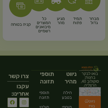
מבחר
תמיד
מגיע
כל
גדול
פתוח
מהר
המוצרים
קניה בטוחה
מיבואנים
רשמיים
ניווט
תוספי
בואו לבקר
צרו קשר
בחנות:
מהיר
תזונה
סוקולוב 40,
עקבו
הרצליה.
הילה
תוספי
אחרינו:
בטבע
תזונה
ניווט
בוויז
תוספי
מולטי