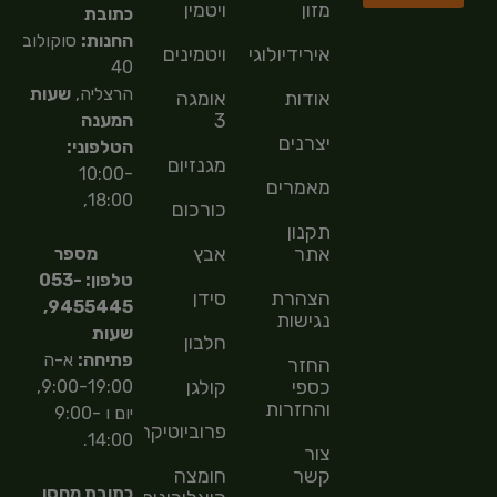
מזון
ויטמין
כתובת
החנות:
סוקולוב
אירידיולוגיה
ויטמינים
40
הרצליה,
שעות
אודות
אומגה
3
המענה
יצרנים
הטלפוני:
מגנזיום
10:00-
מאמרים
18:00,
כורכום
תקנון
אתר
אבץ
מספר
טלפון: 053-
הצהרת
סידן
9455445,
נגישות
שעות
חלבון
פתיחה:
א-ה
החזר
כספי
קולגן
9:00-19:00,
והחזרות
יום ו 9:00-
פרוביוטיקה
14:00.
צור
קשר
חומצה
כתובת מחסן