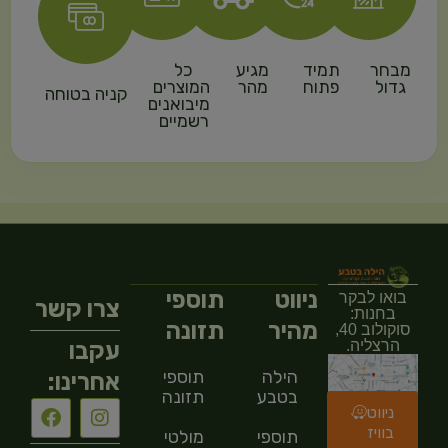
מבחר
תמיד
מגיע
כל
גדול
פתוח
מהר
המוצרים
קניה בטוחה
מיבואנים
רשמיים
ניווט
תוספי
בואו לבקר
צרו קשר
בחנות:
מהיר
תזונה
סוקולוב 40,
עקבו
הרצליה.
הילה
תוספי
אחרינו:
בטבע
תזונה
ניווט
בוויז
תוספי
מולטי