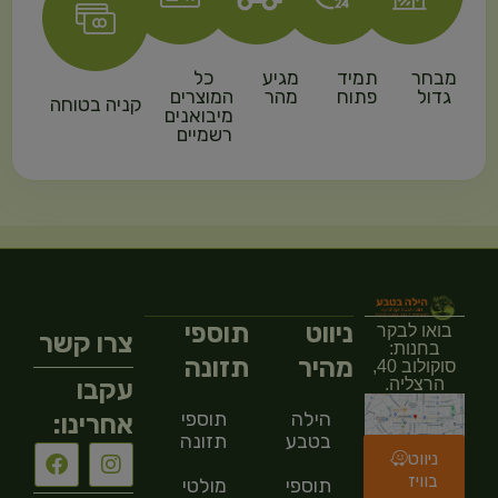
מבחר
תמיד
מגיע
כל
גדול
פתוח
מהר
המוצרים
קניה בטוחה
מיבואנים
רשמיים
ניווט
תוספי
בואו לבקר
צרו קשר
בחנות:
מהיר
תזונה
סוקולוב 40,
עקבו
הרצליה.
הילה
תוספי
אחרינו:
בטבע
תזונה
ניווט
בוויז
תוספי
מולטי