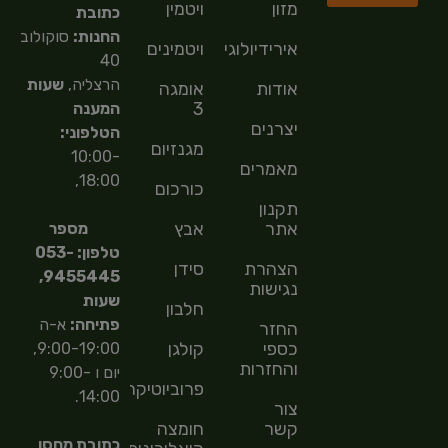
מזון
ויטמין
כתובת
החנות:
סוקולוב
אירידיולוגיה
ויטמינים
40
הרצליה,
שעות
אודות
אומגה
3
המענה
יצרנים
הטלפוני:
מגנזיום
10:00-
מאמרים
18:00,
כורכום
תקנון
אתר
אבץ
מספר
טלפון: 053-
הצהרת
סידן
9455445,
נגישות
שעות
חלבון
פתיחה:
א-ה
החזר
כספי
קולגן
9:00-19:00,
והחזרות
יום ו 9:00-
פרוביוטיקה
14:00.
צור
קשר
חומצה
כתובת מחסן