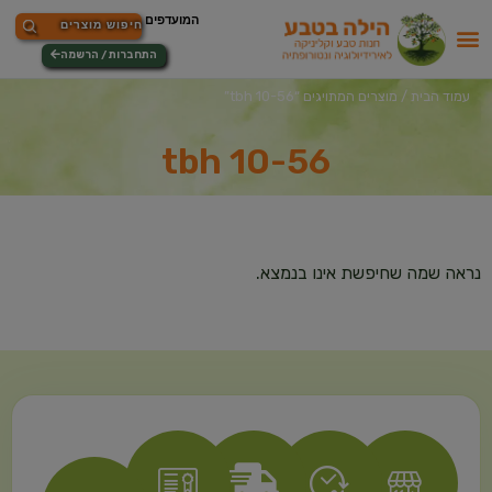
התחברות / הרשמה
עמוד הבית
/ מוצרים המתויגים “tbh 10-56”
tbh 10-56
נראה שמה שחיפשת אינו בנמצא.