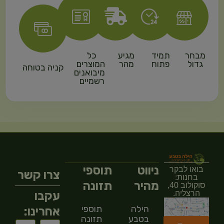
מבחר
תמיד
מגיע
כל
גדול
פתוח
מהר
המוצרים
קניה בטוחה
מיבואנים
רשמיים
ניווט
תוספי
בואו לבקר
צרו קשר
בחנות:
מהיר
תזונה
סוקולוב 40,
עקבו
הרצליה.
הילה
תוספי
אחרינו:
בטבע
תזונה