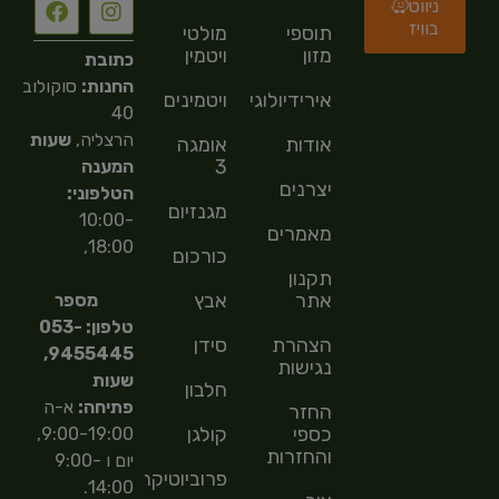
ניווט
בוויז
תוספי
מולטי
מזון
ויטמין
כתובת
החנות:
סוקולוב
אירידיולוגיה
ויטמינים
40
הרצליה,
שעות
אודות
אומגה
3
המענה
יצרנים
הטלפוני:
מגנזיום
10:00-
מאמרים
18:00,
כורכום
תקנון
אתר
אבץ
מספר
טלפון: 053-
הצהרת
סידן
9455445,
נגישות
שעות
חלבון
פתיחה:
א-ה
החזר
כספי
קולגן
9:00-19:00,
והחזרות
יום ו 9:00-
פרוביוטיקה
14:00.