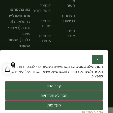
צור
קשר
חומצה
כתובת מחסן
היאלורונית
הצהרת
אתר האונליין
נגישות
חומצה
:
המלאכה 8
פולית
נתניה (לאיסוף
מפת
עצמי
אתר
חומצות
בלבד),
שעות
אמינו
המענה
חומצות
הטלפוני
שומן
9:00-
:
×
15:00,
מספר
0
חנות הילה בטבע
אנו משתמשים בעוגיות כדי להבטיח את תפקוד
טלפון: 054-
האתר ולשפר את חוויית המשתמש. אפשר לבחור אילו סוגי עוגיות
5585151,
שעות
להפעיל.
פתיחה:
א-ה
קבל הכל
9:00-15:00
הסר לא הכרחיות
העדפות
מדיניות הפרטיות