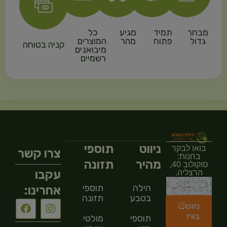
מבחר
תמיד
מגיע
כל
גדול
פתוח
מהר
המוצרים
קניה בטוחה
מיבואנים
רשמיים
ניווט
תוספי
בואו לבקר
צרו קשר
בחנות:
מהיר
תזונה
סוקולוב 40,
עקבו
הרצליה.
הילה
תוספי
אחרינו:
בטבע
תזונה
ניווט
בוויז
תוספי
מולטי