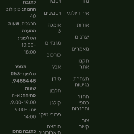
מזון
ויטמין
כתובת
החנות:
סוקולוב
אירידיולוגיה
ויטמינים
40
הרצליה,
שעות
אודות
אומגה
3
המענה
יצרנים
הטלפוני:
מגנזיום
10:00-
מאמרים
18:00,
כורכום
תקנון
אתר
אבץ
מספר
טלפון: 053-
הצהרת
סידן
9455445,
נגישות
שעות
חלבון
פתיחה:
א-ה
החזר
כספי
קולגן
9:00-19:00,
והחזרות
יום ו 9:00-
פרוביוטיקה
14:00.
צור
קשר
חומצה
כתובת מחסן
היאלורונית