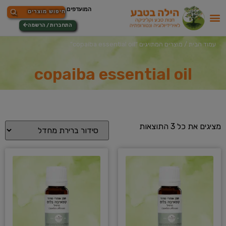
התחברות / הרשמה
עמוד הבית
/ מוצרים המתויגים “copaiba essential oil”
copaiba essential oil
מציגים את כל ⁦3⁩ התוצאות