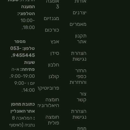
אודות
אומגה
3
המענה
יצרנים
הטלפוני:
מגנזיום
10:00-
מאמרים
18:00,
כורכום
תקנון
אתר
אבץ
מספר
טלפון: 053-
הצהרת
סידן
9455445,
נגישות
שעות
חלבון
פתיחה:
א-ה
החזר
כספי
קולגן
9:00-19:00,
והחזרות
יום ו 9:00-
פרוביוטיקה
14:00.
צור
קשר
חומצה
כתובת מחסן
היאלורונית
הצהרת
אתר האונליין
נגישות
חומצה
:
המלאכה 8
פולית
נתניה (לאיסוף
מפת