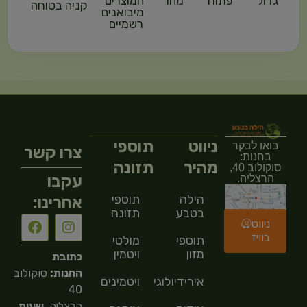
גדול
פתוח
מהר
המוצרים
קניה בטוחה
מיבואנים
רשמיים
ניווט
תוספי
בואו לבקר
צרו קשר
בחנות:
מהיר
תזונה
סוקולוב 40,
עקבו
הרצליה.
הילה
תוספי
אחרינו:
בטבע
תזונה
ניווט
בוויז
תוספי
מולטי
מזון
ויטמין
כתובת
החנות:
סוקולוב
אירידיולוגיה
ויטמינים
40
הרצליה,
שעות