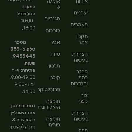
אודות
אומגה
3
המענה
יצרנים
הטלפוני:
מגנזיום
10:00-
מאמרים
18:00,
כורכום
תקנון
אתר
אבץ
מספר
טלפון: 053-
הצהרת
סידן
9455445,
נגישות
שעות
חלבון
פתיחה:
א-ה
החזר
כספי
קולגן
9:00-19:00,
והחזרות
יום ו 9:00-
פרוביוטיקה
14:00.
צור
קשר
חומצה
כתובת מחסן
היאלורונית
הצהרת
אתר האונליין
נגישות
חומצה
:
המלאכה 8
פולית
נתניה (לאיסוף
מפת