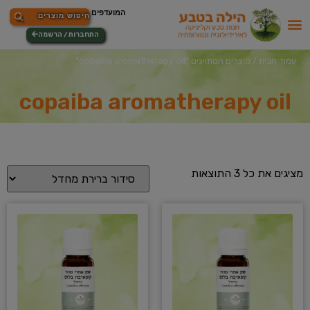
התחברות / הרשמה
עמוד הבית
/ מוצרים המתויגים “copaiba aromatherapy oil”
copaiba aromatherapy oil
מציגים את כל ⁦3⁩ התוצאות