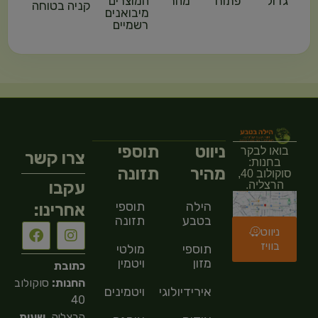
גדול
פתוח
מהר
המוצרים
קניה בטוחה
מיבואנים
רשמיים
ניווט
תוספי
בואו לבקר
צרו קשר
בחנות:
מהיר
תזונה
סוקולוב 40,
עקבו
הרצליה.
הילה
תוספי
אחרינו:
בטבע
תזונה
ניווט
בוויז
תוספי
מולטי
מזון
ויטמין
כתובת
החנות:
סוקולוב
אירידיולוגיה
ויטמינים
40
הרצליה,
שעות