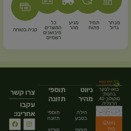
מבחר
תמיד
מגיע
כל
גדול
פתוח
מהר
המוצרים
קניה בטוחה
מיבואנים
רשמיים
ניווט
תוספי
בואו לבקר
צרו קשר
בחנות:
מהיר
תזונה
סוקולוב 40,
עקבו
הרצליה.
הילה
תוספי
אחרינו:
בטבע
תזונה
ניווט
בוויז
תוספי
מולטי