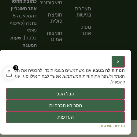
כתובת מחסן
היאלורונית
הצהרת
אתר האונליין
נגישות
חומצה
:
המלאכה 8
פולית
נתניה (לאיסוף
מפת
עצמי
אתר
חומצות
בלבד),
שעות
אמינו
המענה
חומצות
הטלפוני
שומן
9:00-
:
×
15:00,
מספר
0
חנות הילה בטבע
אנו משתמשים בעוגיות כדי להבטיח את תפקוד
טלפון: 054-
האתר ולשפר את חוויית המשתמש. אפשר לבחור אילו סוגי עוגיות
5585151,
שעות
להפעיל.
פתיחה:
א-ה
קבל הכל
9:00-15:00
הסר לא הכרחיות
העדפות
מדיניות הפרטיות
כל זכויות שמורות ל
חנות תוספי תזונה הילה בטבע