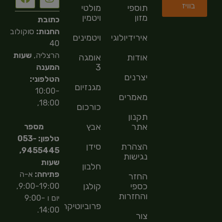
בוויז
תוספי
מולטי
מזון
ויטמין
כתובת
החנות:
סוקולוב
אירידיולוגיה
ויטמינים
40
הרצליה,
שעות
אודות
אומגה
3
המענה
יצרנים
הטלפוני:
מגנזיום
10:00-
מאמרים
18:00,
כורכום
תקנון
אתר
אבץ
מספר
טלפון: 053-
הצהרת
סידן
9455445,
נגישות
שעות
חלבון
פתיחה:
א-ה
החזר
כספי
קולגן
9:00-19:00,
והחזרות
יום ו 9:00-
פרוביוטיקה
14:00.
צור