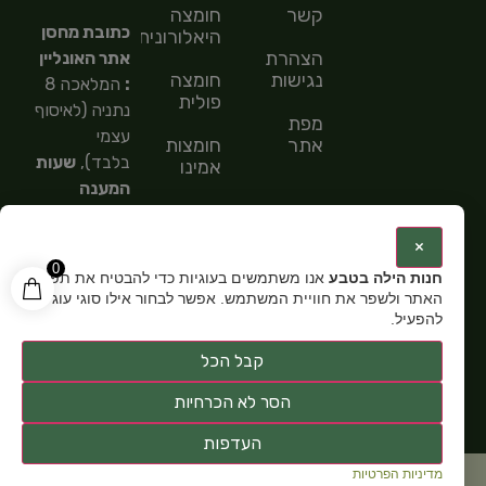
קשר
חומצה
כתובת מחסן
היאלורונית
הצהרת
אתר האונליין
נגישות
חומצה
:
המלאכה 8
פולית
נתניה (לאיסוף
מפת
עצמי
אתר
חומצות
בלבד),
שעות
אמינו
המענה
חומצות
הטלפוני
שומן
9:00-
:
×
15:00,
מספר
0
חנות הילה בטבע
אנו משתמשים בעוגיות כדי להבטיח את תפקוד
טלפון: 054-
האתר ולשפר את חוויית המשתמש. אפשר לבחור אילו סוגי עוגיות
5585151,
שעות
להפעיל.
פתיחה:
א-ה
קבל הכל
9:00-15:00
הסר לא הכרחיות
העדפות
מדיניות הפרטיות