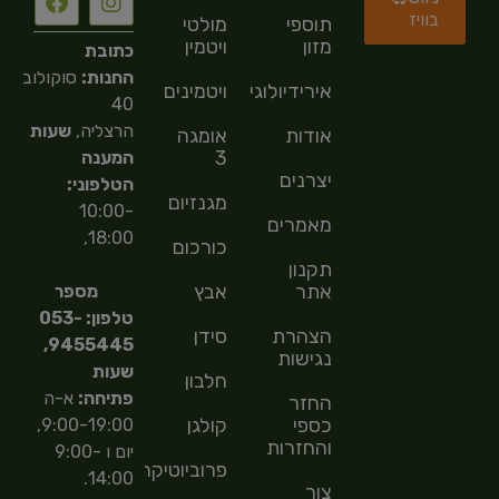
בוויז
תוספי
מולטי
מזון
ויטמין
כתובת
החנות:
סוקולוב
אירידיולוגיה
ויטמינים
40
הרצליה,
שעות
אודות
אומגה
3
המענה
יצרנים
הטלפוני:
מגנזיום
10:00-
מאמרים
18:00,
כורכום
תקנון
אתר
אבץ
מספר
טלפון: 053-
הצהרת
סידן
9455445,
נגישות
שעות
חלבון
פתיחה:
א-ה
החזר
כספי
קולגן
9:00-19:00,
והחזרות
יום ו 9:00-
פרוביוטיקה
14:00.
צור