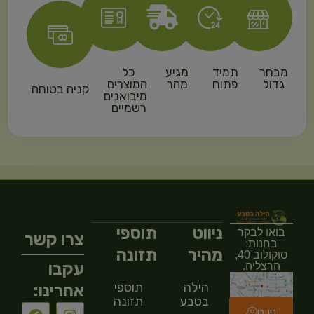
מבחר
תמיד
מגיע
כל
גדול
פתוח
מהר
המוצרים
קניה בטוחה
מיבואנים
רשמיים
ניווט
תוספי
בואו לבקר
צרו קשר
בחנות:
מהיר
תזונה
סוקולוב 40,
עקבו
הרצליה.
הילה
תוספי
אחרינו:
בטבע
תזונה
ניווט