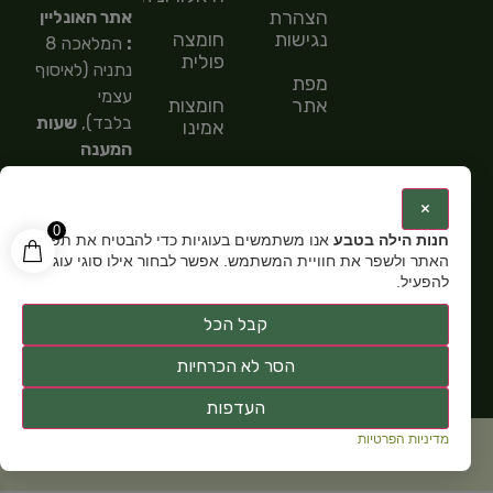
הצהרת
אתר האונליין
נגישות
חומצה
:
המלאכה 8
פולית
נתניה (לאיסוף
מפת
עצמי
אתר
חומצות
בלבד),
שעות
אמינו
המענה
חומצות
הטלפוני
שומן
9:00-
:
×
15:00,
מספר
0
חנות הילה בטבע
אנו משתמשים בעוגיות כדי להבטיח את תפקוד
טלפון: 054-
האתר ולשפר את חוויית המשתמש. אפשר לבחור אילו סוגי עוגיות
5585151,
שעות
להפעיל.
פתיחה:
א-ה
קבל הכל
9:00-15:00
הסר לא הכרחיות
העדפות
מדיניות הפרטיות
כל זכויות שמורות ל
חנות תוספי תזונה הילה בטבע