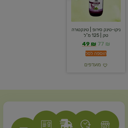
ניקו-טינק סירופ | טינקטורה
טק | 125 מ”ל
49
₪
77
₪
הוספה לסל
מועדפים