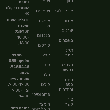
מזון
ויטמין
כתובת
החנות:
סוקולוב
אירידיולוגיה
ויטמינים
40
הרצליה,
שעות
אודות
אומגה
3
המענה
יצרנים
הטלפוני:
מגנזיום
10:00-
מאמרים
18:00,
כורכום
תקנון
אתר
אבץ
מספר
טלפון: 053-
הצהרת
סידן
9455445,
נגישות
שעות
חלבון
פתיחה:
א-ה
החזר
כספי
קולגן
9:00-19:00,
והחזרות
יום ו 9:00-
פרוביוטיקה
14:00.
צור
קשר
חומצה
כתובת מחסן
היאלורונית