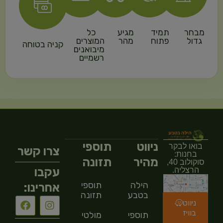
מבחר
תמיד
מגיע
כל
גדול
פתוח
מהר
המוצרים
קניה בטוחה
מיבואנים
רשמיים
ניווט
תוספי
בואו לבקר
צרו קשר
בחנות:
מהיר
תזונה
סוקולוב 40,
עקבו
הרצליה.
הילה
תוספי
אחרינו:
בטבע
תזונה
ניווט
בוויז
תוספי
מולטי