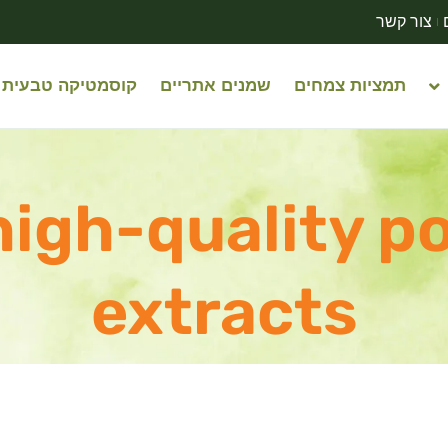
צור קשר
תמציות צמחים
שמנים אתריים
קוסמטיקה טבעית
igh-quality p
extracts