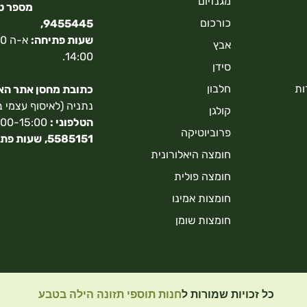
מגנזיום
כורכום
9455445,
שעות פתיחה:
אבץ
14:00.
סידן
ות
חלבון
כתובת מחסן אתר האונ
נתניה (לאיסוף עצמי 
קולגן
הטלפוני :
9:00-15:00,
פרוביוטיקה
5585151,
שעות פתי
חומצה היאלורונית
חומצה פולית
חומצות אמינו
חומצות שומן
כל זכויות שמורות ל
חנות תוספי תזונה הילה בטבע