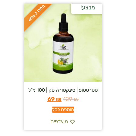
ח
%
מבצע!
ס
כ
ו
כ
-
4
6
סטרסטופ | טינקטורה טק | 100 מ”ל
69
₪
129
₪
הוספה לסל
מועדפים