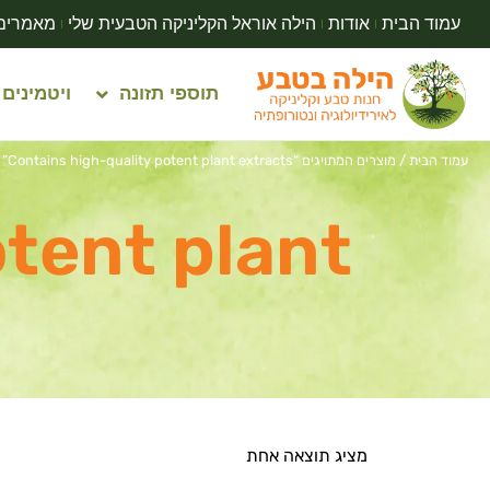
עמוד הבית
אודות
הילה אוראל הקליניקה הטבעית שלי
מאמרים
תוספי תזונה
ויטמינים
עמוד הבית
/ מוצרים המתויגים “Contains high-quality potent plant extracts”
otent plant
מציג תוצאה אחת