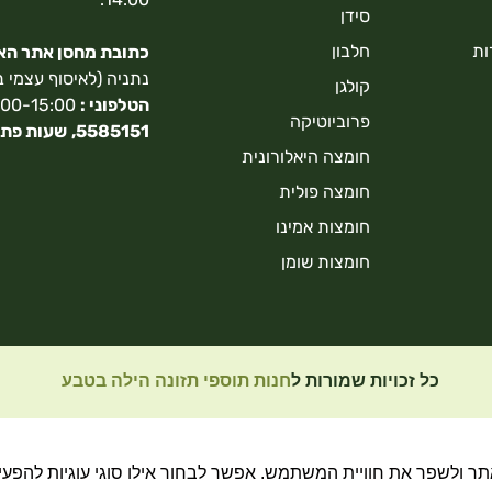
סידן
ות
חלבון
כתובת מחסן אתר האונ
נתניה (לאיסוף עצמי 
קולגן
הטלפוני :
9:00-15:00,
פרוביוטיקה
5585151,
שעות פתי
חומצה היאלורונית
חומצה פולית
חומצות אמינו
חומצות שומן
כל זכויות שמורות ל
חנות תוספי תזונה הילה בטבע
 ולשפר את חוויית המשתמש. אפשר לבחור אילו סוגי עוגיות להפעיל