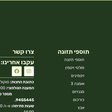
תוספי תזונה
צרו קשר
תוספי תזונה
עקבו אחרינו:
מולטי ויטמין
ויטמינים
כתובת החנות:
סוקולוב 40 הר
אומגה 3
המענה הטלפוני:
מגנזיום
כורכום
9455445,
שעות פתיחה:
אבץ
14:00.