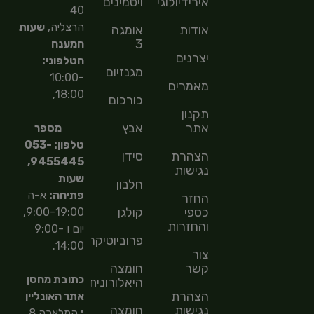
אירידיולוגיה
ויטמינים
40
הרצליה,
שעות
אודות
אומגה
3
המענה
יצרנים
הטלפוני:
מגנזיום
10:00-
מאמרים
18:00,
כורכום
תקנון
אתר
אבץ
מספר
טלפון: 053-
הצהרת
סידן
9455445,
נגישות
שעות
חלבון
פתיחה:
א-ה
החזר
כספי
קולגן
9:00-19:00,
והחזרות
יום ו 9:00-
פרוביוטיקה
14:00.
צור
קשר
חומצה
כתובת מחסן
היאלורונית
הצהרת
אתר האונליין
נגישות
חומצה
:
המלאכה 8