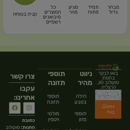
מבחר
תמיד
מגיע
כל
גדול
פתוח
מהר
המוצרים
קניה בטוחה
מיבואנים
רשמיים
ניווט
תוספי
בואו לבקר
צרו קשר
בחנות:
מהיר
תזונה
סוקולוב 40,
עקבו
הרצליה.
הילה
תוספי
אחרינו:
בטבע
תזונה
ניווט
בוויז
תוספי
מולטי
מזון
ויטמין
כתובת
החנות:
סוקולוב