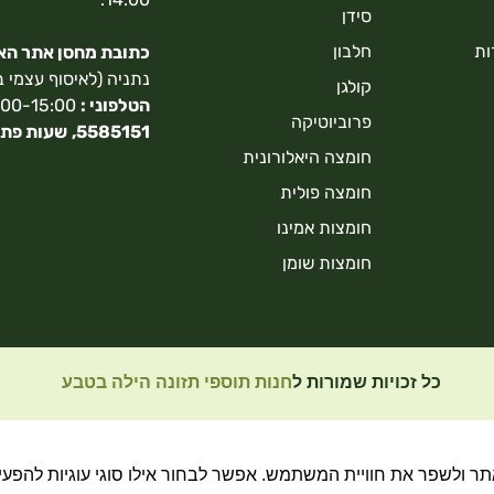
סידן
ות
חלבון
כתובת מחסן אתר האונ
נתניה (לאיסוף עצמי 
קולגן
הטלפוני :
9:00-15:00,
פרוביוטיקה
5585151,
שעות פתי
חומצה היאלורונית
חומצה פולית
חומצות אמינו
חומצות שומן
כל זכויות שמורות ל
חנות תוספי תזונה הילה בטבע
 ולשפר את חוויית המשתמש. אפשר לבחור אילו סוגי עוגיות להפעיל